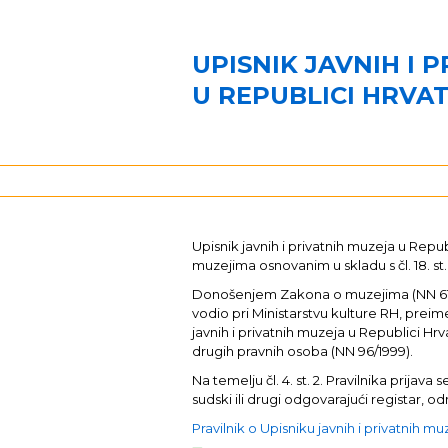
UPISNIK JAVNIH I 
U REPUBLICI HRVA
Upisnik javnih i privatnih muzeja u Re
muzejima osnovanim u skladu s čl. 18. st.
Donošenjem Zakona o muzejima (NN 61/201
vodio pri Ministarstvu kulture RH, preim
javnih i privatnih muzeja u Republici Hrva
drugih pravnih osoba (NN 96/1999).
Na temelju čl. 4. st. 2. Pravilnika pri
sudski ili drugi odgovarajući registar,
Pravilnik o Upisniku javnih i privatnih m