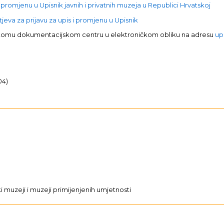
 promjenu u Upisnik javnih i privatnih muzeja u Republici Hrvatskoj
eva za prijavu za upis i promjenu u Upisnik
skomu dokumentacijskom centru u elektroničkom obliku na adresu
up
04)
ki muzeji i muzeji primijenjenih umjetnosti