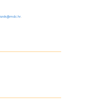
isnik@mdc.hr
.