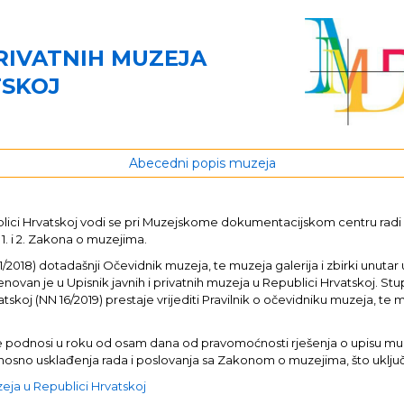
PRIVATNIH MUZEJA
TSKOJ
Abecedni popis muzeja
publici Hrvatskoj vodi se pri Muzejskome dokumentacijskom centru rad
 1. i 2. Zakona o muzejima.
8) dotadašnji Očevidnik muzeja, te muzeja galerija i zbirki unutar u
enovan je u Upisnik javnih i privatnih muzeja u Republici Hrvatskoj. St
tskoj (NN 16/2019) prestaje vrijediti Pravilnik o očevidniku muzeja, te m
java se podnosi u roku od osam dana od pravomoćnosti rješenja o upisu 
 odnosno usklađenja rada i poslovanja sa Zakonom o muzejima, što uklj
uzeja u Republici Hrvatskoj