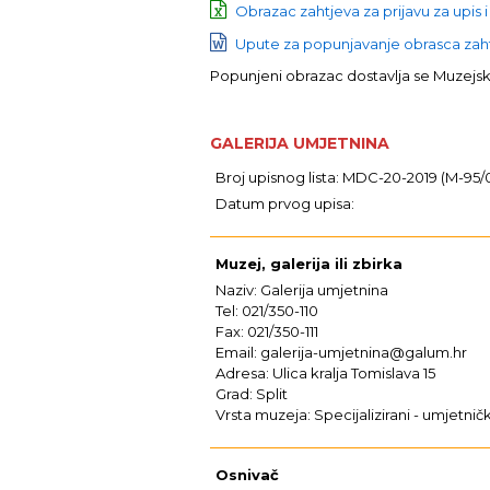
Obrazac zahtjeva za prijavu za upis i
Upute za popunjavanje obrasca zahtj
Popunjeni obrazac dostavlja se Muzej
GALERIJA UMJETNINA
Broj upisnog lista: MDC-20-2019 (M-95/
Datum prvog upisa:
Muzej, galerija ili zbirka
Naziv: Galerija umjetnina
Tel: 021/350-110
Fax: 021/350-111
Email: galerija-umjetnina@galum.hr
Adresa: Ulica kralja Tomislava 15
Grad: Split
Vrsta muzeja: Specijalizirani - umjetnič
Osnivač