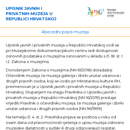
UPISNIK JAVNIH I
PRIVATNIH MUZEJA U
REPUBLICI HRVATSKOJ
Abecedni popis muzeja
Upisnik javnih i privatnih muzeja u Republici Hrvatskoj vodi se
pri Muzejskome dokumentacijskom centru radi dostupnosti
osnovnih podataka o muzejima osnovanim u skladu s čl. 18. st. 1.
i 2. Zakona o muzejima.
Donošenjem Zakona o muzejima (NN 61/2018) dotadašnji
Očevidnik muzeja, te muzeja galerija i zbirki unutar ustanova i
drugih pravnih osoba, koji se vodio pri Ministarstvu kulture RH,
preimenovan je u Upisnik javnih i privatnih muzeja u Republici
Hrvatskoj. Stupanjem na snagu Pravilnika o Upisniku javnih i
privatnih muzeja u Republici Hrvatskoj (NN 16/2019) prestaje
vrijediti Pravilnik o očevidniku muzeja, te muzeja galerija i zbirki
unutar ustanova i drugih pravnih osoba (NN 96/1999).
Na temelju čl. 4. st. 2. Pravilnika prijava se podnosi u roku od
osam dana od pravomoćnosti rješenja o upisu muzeja odnosno
muzejske djelatnosti u sudski ili drugi odgovarajući registar,