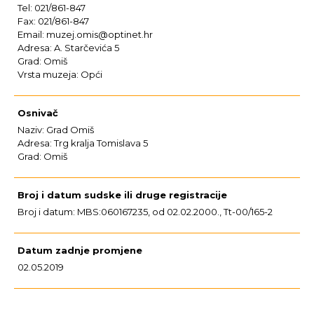
Tel: 021/861-847
Fax: 021/861-847
Email: muzej.omis@optinet.hr
Adresa: A. Starčevića 5
Grad: Omiš
Vrsta muzeja: Opći
Osnivač
Naziv: Grad Omiš
Adresa: Trg kralja Tomislava 5
Grad: Omiš
Broj i datum sudske ili druge registracije
Broj i datum: MBS:060167235, od 02.02.2000., Tt-00/165-2
Datum zadnje promjene
02.05.2019