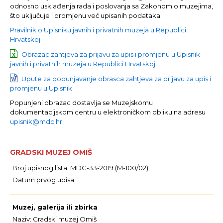
odnosno usklađenja rada i poslovanja sa Zakonom o muzejima,
što uključuje i promjenu već upisanih podataka.
Pravilnik o Upisniku javnih i privatnih muzeja u Republici
Hrvatskoj
Obrazac zahtjeva za prijavu za upis i promjenu u Upisnik
javnih i privatnih muzeja u Republici Hrvatskoj
Upute za popunjavanje obrasca zahtjeva za prijavu za upis i
promjenu u Upisnik
Popunjeni obrazac dostavlja se Muzejskomu
dokumentacijskom centru u elektroničkom obliku na adresu
upisnik@mdc.hr
.
GRADSKI MUZEJ OMIŠ
Broj upisnog lista: MDC-33-2019 (M-100/02)
Datum prvog upisa:
Muzej, galerija ili zbirka
Naziv: Gradski muzej Omiš