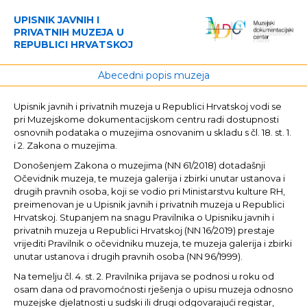
UPISNIK JAVNIH I
PRIVATNIH MUZEJA U
REPUBLICI HRVATSKOJ
Abecedni popis muzeja
Upisnik javnih i privatnih muzeja u Republici Hrvatskoj vodi se
pri Muzejskome dokumentacijskom centru radi dostupnosti
osnovnih podataka o muzejima osnovanim u skladu s čl. 18. st. 1.
i 2. Zakona o muzejima.
Donošenjem Zakona o muzejima (NN 61/2018) dotadašnji
Očevidnik muzeja, te muzeja galerija i zbirki unutar ustanova i
drugih pravnih osoba, koji se vodio pri Ministarstvu kulture RH,
preimenovan je u Upisnik javnih i privatnih muzeja u Republici
Hrvatskoj. Stupanjem na snagu Pravilnika o Upisniku javnih i
privatnih muzeja u Republici Hrvatskoj (NN 16/2019) prestaje
vrijediti Pravilnik o očevidniku muzeja, te muzeja galerija i zbirki
unutar ustanova i drugih pravnih osoba (NN 96/1999).
Na temelju čl. 4. st. 2. Pravilnika prijava se podnosi u roku od
osam dana od pravomoćnosti rješenja o upisu muzeja odnosno
muzejske djelatnosti u sudski ili drugi odgovarajući registar,