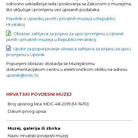
odnosno usklađenja rada i poslovanja sa Zakonom o muzejima,
što uključuje i promjenu već upisanih podataka.
Pravilnik o Upisniku javnih i privatnih muzeja u Republici
Hrvatskoj
Obrazac zahtjeva za prijavu za upis i promjenu u Upisnik
javnih i privatnih muzeja u Republici Hrvatskoj
Upute za popunjavanje obrasca zahtjeva za prijavu za upis i
promjenu u Upisnik
Popunjeni obrazac dostavlja se Muzejskomu
dokumentacijskom centru u elektroničkom obliku na adresu
upisnik@mdc.hr
.
HRVATSKI POVIJESNI MUZEJ
Broj upisnog lista: MDC-48-2019 (M-74/10)
Datum prvog upisa:
Muzej, galerija ili zbirka
Naziv: Hrvatski povijesni muzej