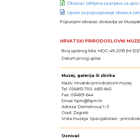
Obrazac zahtjeva za prijavu za upis i
Upute za popunjavanje obrasca zahtj
Popunjeni obrazac dostavlja se Muzej
HRVATSKI PRIRODOSLOVNI MUZE
Broj upisnog lista: MDC-49-2019 (M-123
Datum prvog upisa:
Muzej, galerija ili zbirka
Naziv: Hrvatski prirodoslovni muzej
Tel: 01/4851-700, 4651-645
Fax: 01/4851-644
Email: hpm@hpm.hr
Adresa: Demetrova 1 i 3
Grad: Zagreb
Vrsta muzeja: Specijalizirani - prirodosl
Osnivač