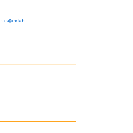
isnik@mdc.hr
.