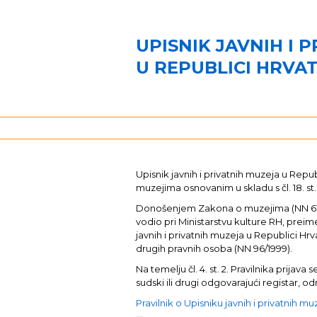
UPISNIK JAVNIH I 
U REPUBLICI HRVA
Upisnik javnih i privatnih muzeja u Re
muzejima osnovanim u skladu s čl. 18. st.
Donošenjem Zakona o muzejima (NN 61/201
vodio pri Ministarstvu kulture RH, preim
javnih i privatnih muzeja u Republici Hrva
drugih pravnih osoba (NN 96/1999).
Na temelju čl. 4. st. 2. Pravilnika pri
sudski ili drugi odgovarajući registar,
Pravilnik o Upisniku javnih i privatnih m