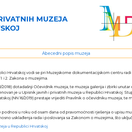
PRIVATNIH MUZEJA
TSKOJ
Abecedni popis muzeja
publici Hrvatskoj vodi se pri Muzejskome dokumentacijskom centru rad
 1. i 2. Zakona o muzejima.
8) dotadašnji Očevidnik muzeja, te muzeja galerija i zbirki unutar u
enovan je u Upisnik javnih i privatnih muzeja u Republici Hrvatskoj. St
tskoj (NN 16/2019) prestaje vrijediti Pravilnik o očevidniku muzeja, te m
java se podnosi u roku od osam dana od pravomoćnosti rješenja o upisu 
 odnosno usklađenja rada i poslovanja sa Zakonom o muzejima, što uklj
uzeja u Republici Hrvatskoj