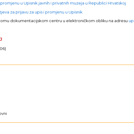
 promjenu u Upisnik javnih i privatnih muzeja u Republici Hrvatskoj
eva za prijavu za upis i promjenu u Upisnik
skomu dokumentacijskom centru u elektroničkom obliku na adresu
up
J
/06)
ovni