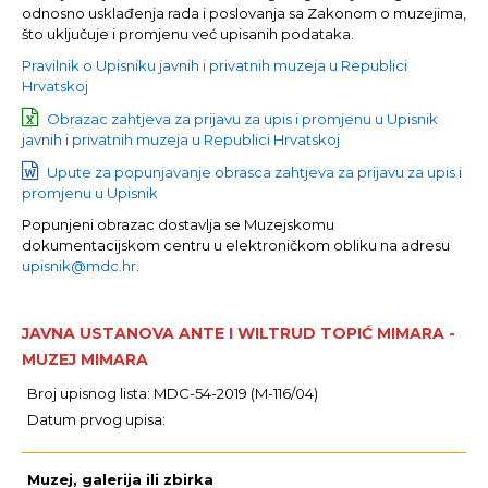
odnosno usklađenja rada i poslovanja sa Zakonom o muzejima,
što uključuje i promjenu već upisanih podataka.
Pravilnik o Upisniku javnih i privatnih muzeja u Republici
Hrvatskoj
Obrazac zahtjeva za prijavu za upis i promjenu u Upisnik
javnih i privatnih muzeja u Republici Hrvatskoj
Upute za popunjavanje obrasca zahtjeva za prijavu za upis i
promjenu u Upisnik
Popunjeni obrazac dostavlja se Muzejskomu
dokumentacijskom centru u elektroničkom obliku na adresu
upisnik@mdc.hr
.
JAVNA USTANOVA ANTE I WILTRUD TOPIĆ MIMARA -
MUZEJ MIMARA
Broj upisnog lista: MDC-54-2019 (M-116/04)
Datum prvog upisa:
Muzej, galerija ili zbirka