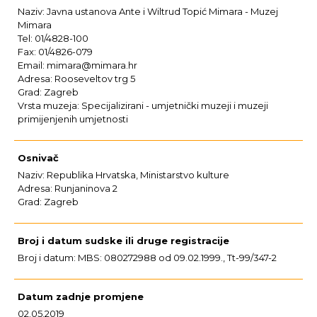
Naziv: Javna ustanova Ante i Wiltrud Topić Mimara - Muzej
Mimara
Tel: 01/4828-100
Fax: 01/4826-079
Email: mimara@mimara.hr
Adresa: Rooseveltov trg 5
Grad: Zagreb
Vrsta muzeja: Specijalizirani - umjetnički muzeji i muzeji
primijenjenih umjetnosti
Osnivač
Naziv: Republika Hrvatska, Ministarstvo kulture
Adresa: Runjaninova 2
Grad: Zagreb
Broj i datum sudske ili druge registracije
Broj i datum: MBS: 080272988 od 09.02.1999., Tt-99/347-2
Datum zadnje promjene
02.05.2019