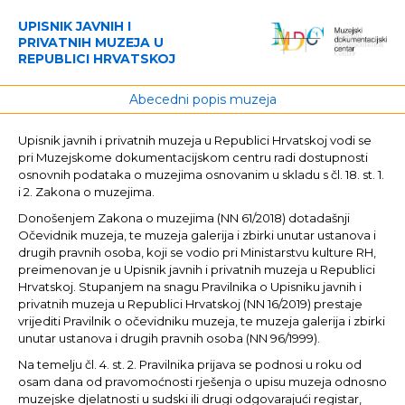
UPISNIK JAVNIH I
PRIVATNIH MUZEJA U
REPUBLICI HRVATSKOJ
Abecedni popis muzeja
Upisnik javnih i privatnih muzeja u Republici Hrvatskoj vodi se
pri Muzejskome dokumentacijskom centru radi dostupnosti
osnovnih podataka o muzejima osnovanim u skladu s čl. 18. st. 1.
i 2. Zakona o muzejima.
Donošenjem Zakona o muzejima (NN 61/2018) dotadašnji
Očevidnik muzeja, te muzeja galerija i zbirki unutar ustanova i
drugih pravnih osoba, koji se vodio pri Ministarstvu kulture RH,
preimenovan je u Upisnik javnih i privatnih muzeja u Republici
Hrvatskoj. Stupanjem na snagu Pravilnika o Upisniku javnih i
privatnih muzeja u Republici Hrvatskoj (NN 16/2019) prestaje
vrijediti Pravilnik o očevidniku muzeja, te muzeja galerija i zbirki
unutar ustanova i drugih pravnih osoba (NN 96/1999).
Na temelju čl. 4. st. 2. Pravilnika prijava se podnosi u roku od
osam dana od pravomoćnosti rješenja o upisu muzeja odnosno
muzejske djelatnosti u sudski ili drugi odgovarajući registar,