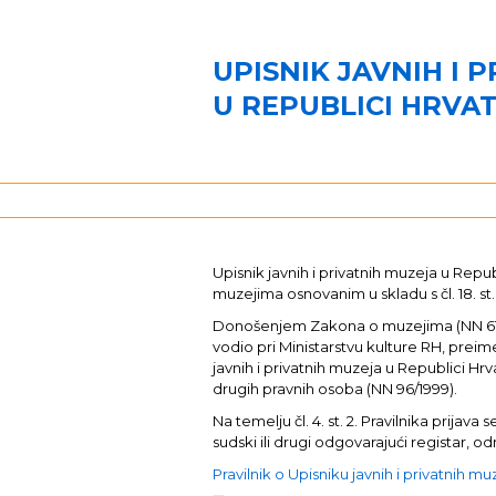
UPISNIK JAVNIH I 
U REPUBLICI HRVA
Upisnik javnih i privatnih muzeja u Re
muzejima osnovanim u skladu s čl. 18. st.
Donošenjem Zakona o muzejima (NN 61/201
vodio pri Ministarstvu kulture RH, preim
javnih i privatnih muzeja u Republici Hrva
drugih pravnih osoba (NN 96/1999).
Na temelju čl. 4. st. 2. Pravilnika pri
sudski ili drugi odgovarajući registar,
Pravilnik o Upisniku javnih i privatnih m