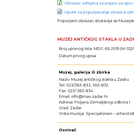
Obrazac zahtjeva za prijavu za upis i
Upute za popunjavanje obrasca zahtj
Popunjeni obrazac dostavlja se Muzej
MUZEJ ANTIČKOG STAKLA U ZAD
Broj upisnog lista: MDC-65-2019 (M-132/
Datum prvog upisa:
Muzej, galerija ili zbirka
Naziv: Muzej antičkog stakla u Zadru
Tel: 023/363-833, 363-832
Fax: 023/ 363-834
Email: info@mas-zadar.hr
Adresa: Poljana Zemaljskog odbora 1
Grad: Zadar
Vrsta muzeja: Specijalizirani – arheološ
Osnivač