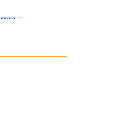
isnik@mdc.hr
.