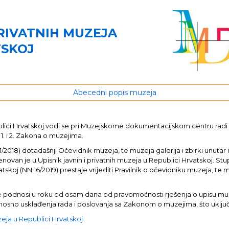
PRIVATNIH MUZEJA
TSKOJ
Abecedni popis muzeja
publici Hrvatskoj vodi se pri Muzejskome dokumentacijskom centru rad
 1. i 2. Zakona o muzejima.
8) dotadašnji Očevidnik muzeja, te muzeja galerija i zbirki unutar u
enovan je u Upisnik javnih i privatnih muzeja u Republici Hrvatskoj. St
tskoj (NN 16/2019) prestaje vrijediti Pravilnik o očevidniku muzeja, te m
java se podnosi u roku od osam dana od pravomoćnosti rješenja o upisu 
 odnosno usklađenja rada i poslovanja sa Zakonom o muzejima, što uklj
uzeja u Republici Hrvatskoj