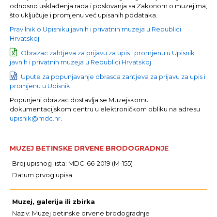
odnosno usklađenja rada i poslovanja sa Zakonom o muzejima,
što uključuje i promjenu već upisanih podataka.
Pravilnik o Upisniku javnih i privatnih muzeja u Republici
Hrvatskoj
Obrazac zahtjeva za prijavu za upis i promjenu u Upisnik
javnih i privatnih muzeja u Republici Hrvatskoj
Upute za popunjavanje obrasca zahtjeva za prijavu za upis i
promjenu u Upisnik
Popunjeni obrazac dostavlja se Muzejskomu
dokumentacijskom centru u elektroničkom obliku na adresu
upisnik@mdc.hr
.
MUZEJ BETINSKE DRVENE BRODOGRADNJE
Broj upisnog lista: MDC-66-2019 (M-155)
Datum prvog upisa:
Muzej, galerija ili zbirka
Naziv: Muzej betinske drvene brodogradnje