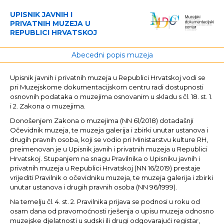
UPISNIK JAVNIH I
PRIVATNIH MUZEJA U
REPUBLICI HRVATSKOJ
Abecedni popis muzeja
Upisnik javnih i privatnih muzeja u Republici Hrvatskoj vodi se
pri Muzejskome dokumentacijskom centru radi dostupnosti
osnovnih podataka o muzejima osnovanim u skladu s čl. 18. st. 1.
i 2. Zakona o muzejima.
Donošenjem Zakona o muzejima (NN 61/2018) dotadašnji
Očevidnik muzeja, te muzeja galerija i zbirki unutar ustanova i
drugih pravnih osoba, koji se vodio pri Ministarstvu kulture RH,
preimenovan je u Upisnik javnih i privatnih muzeja u Republici
Hrvatskoj. Stupanjem na snagu Pravilnika o Upisniku javnih i
privatnih muzeja u Republici Hrvatskoj (NN 16/2019) prestaje
vrijediti Pravilnik o očevidniku muzeja, te muzeja galerija i zbirki
unutar ustanova i drugih pravnih osoba (NN 96/1999).
Na temelju čl. 4. st. 2. Pravilnika prijava se podnosi u roku od
osam dana od pravomoćnosti rješenja o upisu muzeja odnosno
muzejske djelatnosti u sudski ili drugi odgovarajući registar,