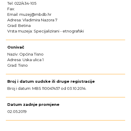
Tel: 022/434-105
Fax:
Email: muzej@mbdb.hr
Adresa: Vladimira Nazora 7
Grad: Betina
Vrsta muzeja: Specijalizirani - etnografski
Osnivač
Naziv: Općina Tisno
Adresa: Uska ulica 1
Grad: Tisno
Broj i datum sudske ili druge registracije
Broj i datum: MBS 110047457 od 03.10.2014.
Datum zadnje promjene
02.05.2019