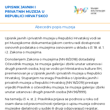
UPISNIK JAVNIH I
PRIVATNIH MUZEJA U
REPUBLICI HRVATSKOJ
Abecedni popis muzeja
Upisnik javnih i privatnih muzeja u Republici Hrvatskoj vodi se
pri Muzejskome dokumentacijskom centru radi dostupnosti
osnovnih podataka o muzejima osnovanim u skladu s čl. 18. st. 1.
i 2. Zakona o muzejima.
Donošenjem Zakona o muzejima (NN 61/2018) dotadašnji
Očevidnik muzeja, te muzeja galerija i zbirki unutar ustanova i
drugih pravnih osoba, koji se vodio pri Ministarstvu kulture RH,
preimenovan je u Upisnik javnih i privatnih muzeja u Republici
Hrvatskoj. Stupanjem na snagu Pravilnika o Upisniku javnih i
privatnih muzeja u Republici Hrvatskoj (NN 16/2019) prestaje
vrijediti Pravilnik o očevidniku muzeja, te muzeja galerija i zbirki
unutar ustanova i drugih pravnih osoba (NN 96/1999).
Na temelju čl. 4. st. 2. Pravilnika prijava se podnosi u roku od
osam dana od pravomoćnosti rješenja o upisu muzeja odnosno
muzejske djelatnosti u sudski ili drugi odgovarajući registar,