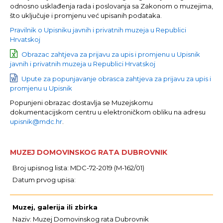
odnosno usklađenja rada i poslovanja sa Zakonom o muzejima,
što uključuje i promjenu već upisanih podataka.
Pravilnik o Upisniku javnih i privatnih muzeja u Republici
Hrvatskoj
Obrazac zahtjeva za prijavu za upis i promjenu u Upisnik
javnih i privatnih muzeja u Republici Hrvatskoj
Upute za popunjavanje obrasca zahtjeva za prijavu za upis i
promjenu u Upisnik
Popunjeni obrazac dostavlja se Muzejskomu
dokumentacijskom centru u elektroničkom obliku na adresu
upisnik@mdc.hr
.
MUZEJ DOMOVINSKOG RATA DUBROVNIK
Broj upisnog lista: MDC-72-2019 (M-162/01)
Datum prvog upisa:
Muzej, galerija ili zbirka
Naziv: Muzej Domovinskog rata Dubrovnik