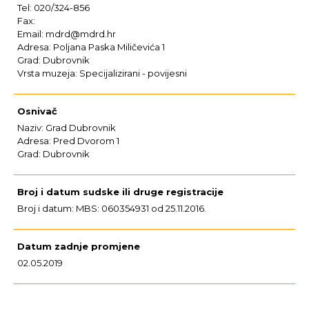
Tel: 020/324-856
Fax:
Email: mdrd@mdrd.hr
Adresa: Poljana Paska Miličevića 1
Grad: Dubrovnik
Vrsta muzeja: Specijalizirani - povijesni
Osnivač
Naziv: Grad Dubrovnik
Adresa: Pred Dvorom 1
Grad: Dubrovnik
Broj i datum sudske ili druge registracije
Broj i datum: MBS: 060354931 od 25.11.2016.
Datum zadnje promjene
02.05.2019