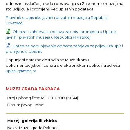
odnosno usklađenja rada i poslovanja sa Zakonom o muzejima,
što uključuje i promjenu već upisanih podataka.
Pravilnik o Upisniku javnih i privatnih muzeja u Republici
Hrvatskoj
Obrazac zahtjeva za prijavu za upis i promjenu u Upisnik
javnih i privatnih muzeja u Republici Hrvatskoj
Upute za popunjavanje obrasca zahtjeva za prijavu za upis i
promjenu u Upisnik
Popunjeni obrazac dostavlja se Muzejskomu
dokumentacijskom centru u elektroničkom obliku na adresu
upisnik@mdc.hr
.
MUZEJ GRADA PAKRACA
Broj upisnog lista: MDC-81-2019 (M-141)
Datum prvog upisa:
Muzej, galerija ili zbirka
Naziv: Muzej grada Pakraca