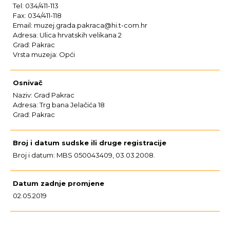
Tel: 034/411-113
Fax: 034/411-118
Email: muzej.grada.pakraca@hi.t-com.hr
Adresa: Ulica hrvatskih velikana 2
Grad: Pakrac
Vrsta muzeja: Opći
Osnivač
Naziv: Grad Pakrac
Adresa: Trg bana Jelačića 18
Grad: Pakrac
Broj i datum sudske ili druge registracije
Broj i datum: MBS 050043409, 03.03.2008.
Datum zadnje promjene
02.05.2019