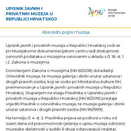
UPISNIK JAVNIH I
PRIVATNIH MUZEJA U
REPUBLICI HRVATSKOJ
Abecedni popis muzeja
Upisnik javnih i privatnih muzeja u Republici Hrvatskoj vodi se
pri Muzejskome dokumentacijskom centru radi dostupnosti
osnovnih podataka o muzejima osnovanim u skladu s čl. 18. st. 1.
i 2. Zakona o muzejima.
Donošenjem Zakona o muzejima (NN 61/2018) dotadašnji
Očevidnik muzeja, te muzeja galerija i zbirki unutar ustanova i
drugih pravnih osoba, koji se vodio pri Ministarstvu kulture RH,
preimenovan je u Upisnik javnih i privatnih muzeja u Republici
Hrvatskoj. Stupanjem na snagu Pravilnika o Upisniku javnih i
privatnih muzeja u Republici Hrvatskoj (NN 16/2019) prestaje
vrijediti Pravilnik o očevidniku muzeja, te muzeja galerija i zbirki
unutar ustanova i drugih pravnih osoba (NN 96/1999).
Na temelju čl. 4. st. 2. Pravilnika prijava se podnosi u roku od
osam dana od pravomoćnosti rješenja o upisu muzeja odnosno
muzejske djelatnosti u sudski ili drugi odgovarajući registar,