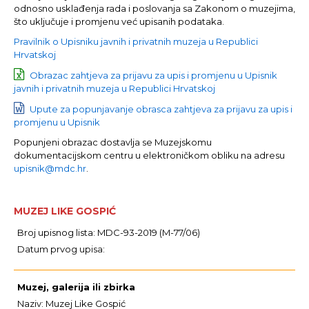
odnosno usklađenja rada i poslovanja sa Zakonom o muzejima,
što uključuje i promjenu već upisanih podataka.
Pravilnik o Upisniku javnih i privatnih muzeja u Republici
Hrvatskoj
Obrazac zahtjeva za prijavu za upis i promjenu u Upisnik
javnih i privatnih muzeja u Republici Hrvatskoj
Upute za popunjavanje obrasca zahtjeva za prijavu za upis i
promjenu u Upisnik
Popunjeni obrazac dostavlja se Muzejskomu
dokumentacijskom centru u elektroničkom obliku na adresu
upisnik@mdc.hr
.
MUZEJ LIKE GOSPIĆ
Broj upisnog lista: MDC-93-2019 (M-77/06)
Datum prvog upisa:
Muzej, galerija ili zbirka
Naziv: Muzej Like Gospić