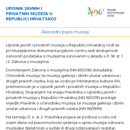
UPISNIK JAVNIH I
PRIVATNIH MUZEJA U
REPUBLICI HRVATSKOJ
Abecedni popis muzeja
Upisnik javnih i privatnih muzeja u Republici Hrvatskoj vodi se
pri Muzejskome dokumentacijskom centru radi dostupnosti
osnovnih podataka o muzejima osnovanim u skladu s čl. 18. st. 1.
i 2. Zakona o muzejima.
Donošenjem Zakona o muzejima (NN 61/2018) dotadašnji
Očevidnik muzeja, te muzeja galerija i zbirki unutar ustanova i
drugih pravnih osoba, koji se vodio pri Ministarstvu kulture RH,
preimenovan je u Upisnik javnih i privatnih muzeja u Republici
Hrvatskoj. Stupanjem na snagu Pravilnika o Upisniku javnih i
privatnih muzeja u Republici Hrvatskoj (NN 16/2019) prestaje
vrijediti Pravilnik o očevidniku muzeja, te muzeja galerija i zbirki
unutar ustanova i drugih pravnih osoba (NN 96/1999).
Na temelju čl. 4. st. 2. Pravilnika prijava se podnosi u roku od
osam dana od pravomoćnosti rješenja o upisu muzeja odnosno
muzejske djelatnosti u sudski ili drugi odgovarajući registar,