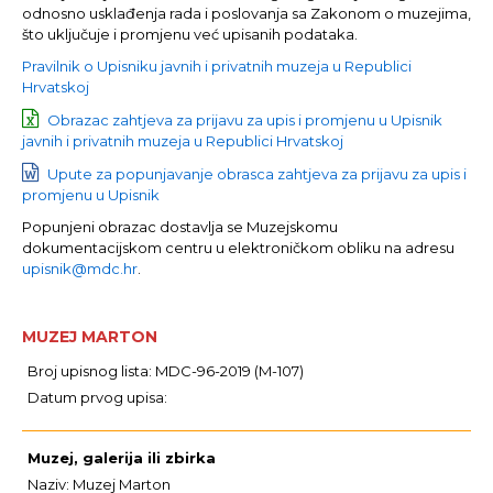
odnosno usklađenja rada i poslovanja sa Zakonom o muzejima,
što uključuje i promjenu već upisanih podataka.
Pravilnik o Upisniku javnih i privatnih muzeja u Republici
Hrvatskoj
Obrazac zahtjeva za prijavu za upis i promjenu u Upisnik
javnih i privatnih muzeja u Republici Hrvatskoj
Upute za popunjavanje obrasca zahtjeva za prijavu za upis i
promjenu u Upisnik
Popunjeni obrazac dostavlja se Muzejskomu
dokumentacijskom centru u elektroničkom obliku na adresu
upisnik@mdc.hr
.
MUZEJ MARTON
Broj upisnog lista: MDC-96-2019 (M-107)
Datum prvog upisa:
Muzej, galerija ili zbirka
Naziv: Muzej Marton