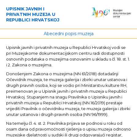
UPISNIK JAVNIH I
PRIVATNIH MUZEJA U
REPUBLICI HRVATSKOJ
Abecedni popis muzeja
Upisnik javnih i privatnih muzeja u Republici Hrvatskoj vodi se
pri Muzejskome dokumentacijskom centru radi dostupnosti
osnovnih podataka o muzejima osnovanim u skladu s čl. 18. st. 1.
i 2. Zakona o muzejima.
Donošenjem Zakona o muzejima (NN 61/2018) dotadašnji
Očevidnik muzeja, te muzeja galerija i zbirki unutar ustanova i
drugih pravnih osoba, koji se vodio pri Ministarstvu kulture RH,
preimenovan je u Upisnik javnih i privatnih muzeja u Republici
Hrvatskoj. Stupanjem na snagu Pravilnika o Upisniku javnih i
privatnih muzeja u Republici Hrvatskoj (NN 16/2019) prestaje
vrijediti Pravilnik o očevidniku muzeja, te muzeja galerija i zbirki
unutar ustanova i drugih pravnih osoba (NN 96/1999).
Na temelju čl. 4. st. 2. Pravilnika prijava se podnosi u roku od
osam dana od pravomoćnosti rješenja o upisu muzeja odnosno
muzejske djelatnosti u sudski ili drugi odgovarajući registar,