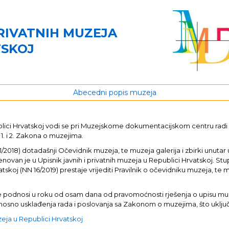
PRIVATNIH MUZEJA
TSKOJ
Abecedni popis muzeja
publici Hrvatskoj vodi se pri Muzejskome dokumentacijskom centru rad
 1. i 2. Zakona o muzejima.
8) dotadašnji Očevidnik muzeja, te muzeja galerija i zbirki unutar u
enovan je u Upisnik javnih i privatnih muzeja u Republici Hrvatskoj. St
tskoj (NN 16/2019) prestaje vrijediti Pravilnik o očevidniku muzeja, te m
java se podnosi u roku od osam dana od pravomoćnosti rješenja o upisu 
 odnosno usklađenja rada i poslovanja sa Zakonom o muzejima, što uklj
uzeja u Republici Hrvatskoj