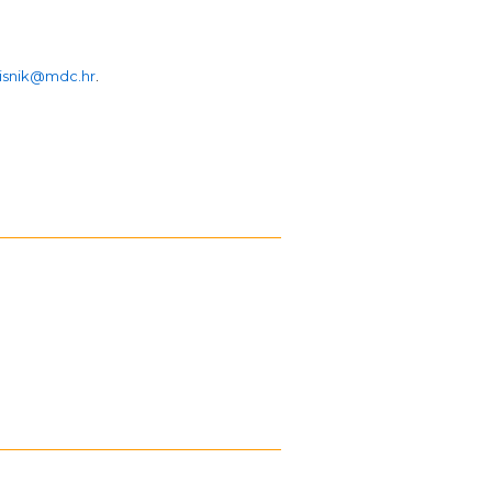
isnik@mdc.hr
.