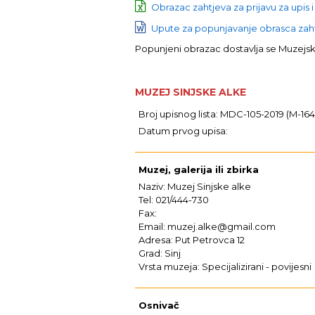
Obrazac zahtjeva za prijavu za upis i
Upute za popunjavanje obrasca zahtj
Popunjeni obrazac dostavlja se Muzej
MUZEJ SINJSKE ALKE
Broj upisnog lista: MDC-105-2019 (M-164
Datum prvog upisa:
Muzej, galerija ili zbirka
Naziv: Muzej Sinjske alke
Tel: 021/444-730
Fax:
Email: muzej.alke@gmail.com
Adresa: Put Petrovca 12
Grad: Sinj
Vrsta muzeja: Specijalizirani - povijesni
Osnivač