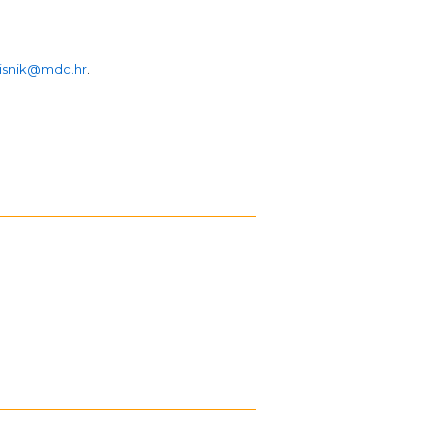
isnik@mdc.hr
.