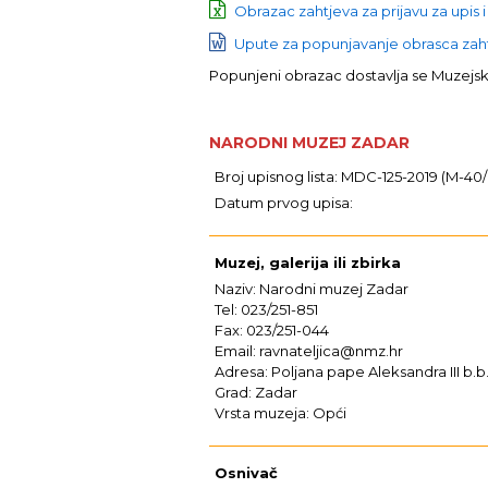
Obrazac zahtjeva za prijavu za upis i
Upute za popunjavanje obrasca zahtj
Popunjeni obrazac dostavlja se Muzej
NARODNI MUZEJ ZADAR
Broj upisnog lista: MDC-125-2019 (M-40
Datum prvog upisa:
Muzej, galerija ili zbirka
Naziv: Narodni muzej Zadar
Tel: 023/251-851
Fax: 023/251-044
Email: ravnateljica@nmz.hr
Adresa: Poljana pape Aleksandra III b.b
Grad: Zadar
Vrsta muzeja: Opći
Osnivač