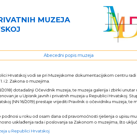
PRIVATNIH MUZEJA
TSKOJ
Abecedni popis muzeja
publici Hrvatskoj vodi se pri Muzejskome dokumentacijskom centru rad
 1. i 2. Zakona o muzejima.
8) dotadašnji Očevidnik muzeja, te muzeja galerija i zbirki unutar u
enovan je u Upisnik javnih i privatnih muzeja u Republici Hrvatskoj. St
tskoj (NN 16/2019) prestaje vrijediti Pravilnik o očevidniku muzeja, te m
java se podnosi u roku od osam dana od pravomoćnosti rješenja o upisu 
 odnosno usklađenja rada i poslovanja sa Zakonom o muzejima, što uklj
uzeja u Republici Hrvatskoj