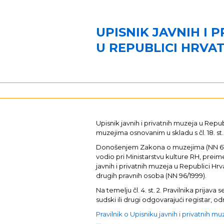
UPISNIK JAVNIH I 
U REPUBLICI HRVA
Upisnik javnih i privatnih muzeja u Re
muzejima osnovanim u skladu s čl. 18. st.
Donošenjem Zakona o muzejima (NN 61/201
vodio pri Ministarstvu kulture RH, preim
javnih i privatnih muzeja u Republici Hrva
drugih pravnih osoba (NN 96/1999).
Na temelju čl. 4. st. 2. Pravilnika pri
sudski ili drugi odgovarajući registar,
Pravilnik o Upisniku javnih i privatnih m