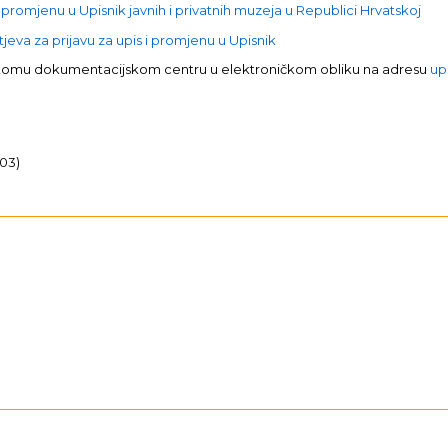
 promjenu u Upisnik javnih i privatnih muzeja u Republici Hrvatskoj
eva za prijavu za upis i promjenu u Upisnik
skomu dokumentacijskom centru u elektroničkom obliku na adresu
up
/03)
.