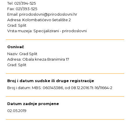
Tel: 021/394-525
Fax: 021/393-525
Email: prirodoslovni@prirodoslovni.hr
Adresa: Kolombatićevo šetalište 2
Grad: Split
Vrsta muzeja: Specijalizirani - prirodoslovni
Osnivač
Naziv: Grad Split
Adresa: Obala kneza Branimira 17
Grad: Split
Broj i datum sudske ili druge registracije
Broj i datum: MBS: 060145386, od 08.12.2016.Tt-16/11664-2
Datum zadnje promjene
02.05.2019