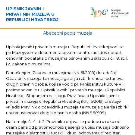
UPISNIK JAVNIH I
PRIVATNIH MUZEJA U
REPUBLICI HRVATSKOJ
Abecedni popis muzeja
Upisnik javnih i privatnih muzeja u Republici Hrvatskoj vodi se
pri Muzejskome dokumentacijskom centru radi dostupnosti
osnovnih podataka o muzejima osnovanim u skladu s čl. 18. st. 1.
i 2. Zakona o muzejima.
Donošenjem Zakona o muzejima (NN 61/2018) dotadašnji
Očevidnik muzeja, te muzeja galerija i zbirki unutar ustanova i
drugih pravnih osoba, koji se vodio pri Ministarstvu kulture RH,
preimenovan je u Upisnik javnih i privatnih muzeja u Republici
Hrvatskoj. Stupanjem na snagu Pravilnika o Upisniku javnih i
privatnih muzeja u Republici Hrvatskoj (NN 16/2019) prestaje
vrijediti Pravilnik o očevidniku muzeja, te muzeja galerija i zbirki
unutar ustanova i drugih pravnih osoba (NN 96/1999).
Na temelju čl. 4. st. 2. Pravilnika prijava se podnosi u roku od
osam dana od pravomoćnosti rješenja o upisu muzeja odnosno
muzejske djelatnosti u sudski ili drugi odgovarajući registar,