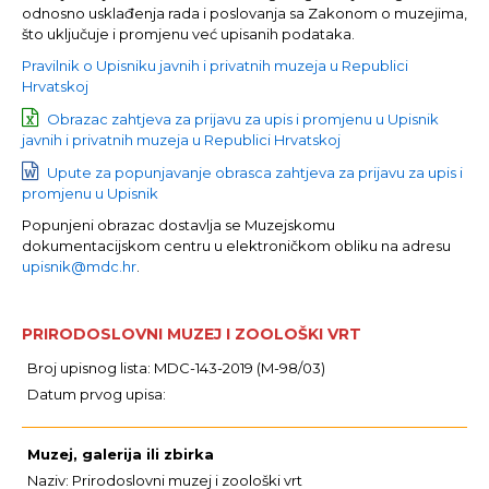
odnosno usklađenja rada i poslovanja sa Zakonom o muzejima,
što uključuje i promjenu već upisanih podataka.
Pravilnik o Upisniku javnih i privatnih muzeja u Republici
Hrvatskoj
Obrazac zahtjeva za prijavu za upis i promjenu u Upisnik
javnih i privatnih muzeja u Republici Hrvatskoj
Upute za popunjavanje obrasca zahtjeva za prijavu za upis i
promjenu u Upisnik
Popunjeni obrazac dostavlja se Muzejskomu
dokumentacijskom centru u elektroničkom obliku na adresu
upisnik@mdc.hr
.
PRIRODOSLOVNI MUZEJ I ZOOLOŠKI VRT
Broj upisnog lista: MDC-143-2019 (M-98/03)
Datum prvog upisa:
Muzej, galerija ili zbirka
Naziv: Prirodoslovni muzej i zoološki vrt