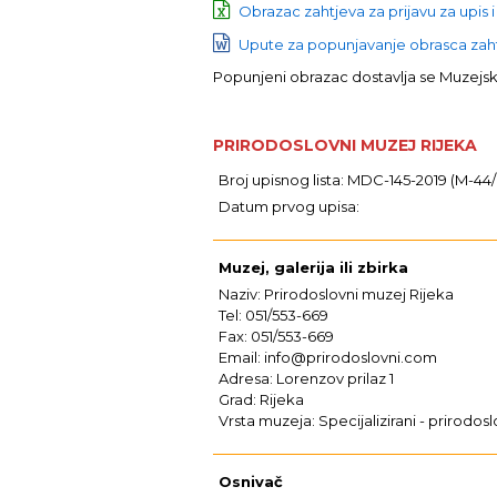
Obrazac zahtjeva za prijavu za upis i
Upute za popunjavanje obrasca zahtj
Popunjeni obrazac dostavlja se Muzej
PRIRODOSLOVNI MUZEJ RIJEKA
Broj upisnog lista: MDC-145-2019 (M-44/
Datum prvog upisa:
Muzej, galerija ili zbirka
Naziv: Prirodoslovni muzej Rijeka
Tel: 051/553-669
Fax: 051/553-669
Email: info@prirodoslovni.com
Adresa: Lorenzov prilaz 1
Grad: Rijeka
Vrsta muzeja: Specijalizirani - prirodosl
Osnivač