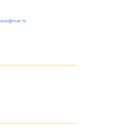
isnik@mdc.hr
.