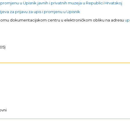
 promjenu u Upisnik javnih i privatnih muzeja u Republici Hrvatskoj
eva za prijavu za upis i promjenu u Upisnik
skomu dokumentacijskom centru u elektroničkom obliku na adresu
up
05)
ovni