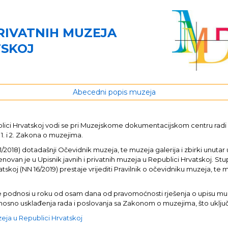
PRIVATNIH MUZEJA
TSKOJ
Abecedni popis muzeja
publici Hrvatskoj vodi se pri Muzejskome dokumentacijskom centru rad
 1. i 2. Zakona o muzejima.
8) dotadašnji Očevidnik muzeja, te muzeja galerija i zbirki unutar u
enovan je u Upisnik javnih i privatnih muzeja u Republici Hrvatskoj. St
tskoj (NN 16/2019) prestaje vrijediti Pravilnik o očevidniku muzeja, te m
java se podnosi u roku od osam dana od pravomoćnosti rješenja o upisu 
 odnosno usklađenja rada i poslovanja sa Zakonom o muzejima, što uklj
uzeja u Republici Hrvatskoj