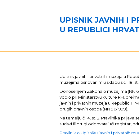
UPISNIK JAVNIH I 
U REPUBLICI HRVA
Upisnik javnih i privatnih muzeja u Re
muzejima osnovanim u skladu s čl. 18. st.
Donošenjem Zakona o muzejima (NN 61/201
vodio pri Ministarstvu kulture RH, preim
javnih i privatnih muzeja u Republici Hrva
drugih pravnih osoba (NN 96/1999).
Na temelju čl. 4. st. 2. Pravilnika pri
sudski ili drugi odgovarajući registar,
Pravilnik o Upisniku javnih i privatnih m