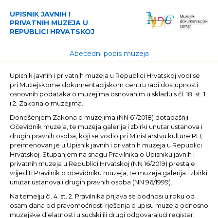
UPISNIK JAVNIH I
PRIVATNIH MUZEJA U
REPUBLICI HRVATSKOJ
Abecedni popis muzeja
Upisnik javnih i privatnih muzeja u Republici Hrvatskoj vodi se
pri Muzejskome dokumentacijskom centru radi dostupnosti
osnovnih podataka o muzejima osnovanim u skladu s čl. 18. st. 1.
i 2. Zakona o muzejima.
Donošenjem Zakona o muzejima (NN 61/2018) dotadašnji
Očevidnik muzeja, te muzeja galerija i zbirki unutar ustanova i
drugih pravnih osoba, koji se vodio pri Ministarstvu kulture RH,
preimenovan je u Upisnik javnih i privatnih muzeja u Republici
Hrvatskoj. Stupanjem na snagu Pravilnika o Upisniku javnih i
privatnih muzeja u Republici Hrvatskoj (NN 16/2019) prestaje
vrijediti Pravilnik o očevidniku muzeja, te muzeja galerija i zbirki
unutar ustanova i drugih pravnih osoba (NN 96/1999).
Na temelju čl. 4. st. 2. Pravilnika prijava se podnosi u roku od
osam dana od pravomoćnosti rješenja o upisu muzeja odnosno
muzejske djelatnosti u sudski ili drugi odgovarajući registar,