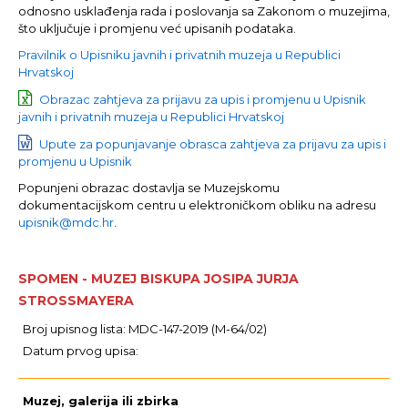
odnosno usklađenja rada i poslovanja sa Zakonom o muzejima,
što uključuje i promjenu već upisanih podataka.
Pravilnik o Upisniku javnih i privatnih muzeja u Republici
Hrvatskoj
Obrazac zahtjeva za prijavu za upis i promjenu u Upisnik
javnih i privatnih muzeja u Republici Hrvatskoj
Upute za popunjavanje obrasca zahtjeva za prijavu za upis i
promjenu u Upisnik
Popunjeni obrazac dostavlja se Muzejskomu
dokumentacijskom centru u elektroničkom obliku na adresu
upisnik@mdc.hr
.
SPOMEN - MUZEJ BISKUPA JOSIPA JURJA
STROSSMAYERA
Broj upisnog lista: MDC-147-2019 (M-64/02)
Datum prvog upisa:
Muzej, galerija ili zbirka