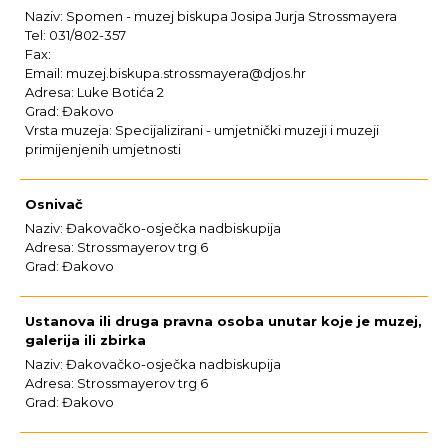
Naziv: Spomen - muzej biskupa Josipa Jurja Strossmayera
Tel: 031/802-357
Fax:
Email: muzej.biskupa.strossmayera@djos.hr
Adresa: Luke Botića 2
Grad: Đakovo
Vrsta muzeja: Specijalizirani - umjetnički muzeji i muzeji
primijenjenih umjetnosti
Osnivač
Naziv: Đakovačko-osječka nadbiskupija
Adresa: Strossmayerov trg 6
Grad: Đakovo
Ustanova ili druga pravna osoba unutar koje je muzej,
galerija ili zbirka
Naziv: Đakovačko-osječka nadbiskupija
Adresa: Strossmayerov trg 6
Grad: Đakovo