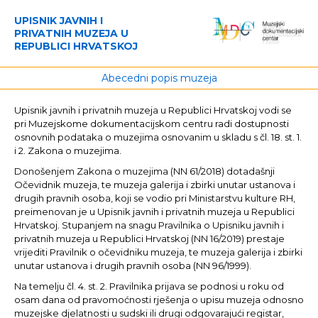
UPISNIK JAVNIH I
PRIVATNIH MUZEJA U
REPUBLICI HRVATSKOJ
Abecedni popis muzeja
Upisnik javnih i privatnih muzeja u Republici Hrvatskoj vodi se
pri Muzejskome dokumentacijskom centru radi dostupnosti
osnovnih podataka o muzejima osnovanim u skladu s čl. 18. st. 1.
i 2. Zakona o muzejima.
Donošenjem Zakona o muzejima (NN 61/2018) dotadašnji
Očevidnik muzeja, te muzeja galerija i zbirki unutar ustanova i
drugih pravnih osoba, koji se vodio pri Ministarstvu kulture RH,
preimenovan je u Upisnik javnih i privatnih muzeja u Republici
Hrvatskoj. Stupanjem na snagu Pravilnika o Upisniku javnih i
privatnih muzeja u Republici Hrvatskoj (NN 16/2019) prestaje
vrijediti Pravilnik o očevidniku muzeja, te muzeja galerija i zbirki
unutar ustanova i drugih pravnih osoba (NN 96/1999).
Na temelju čl. 4. st. 2. Pravilnika prijava se podnosi u roku od
osam dana od pravomoćnosti rješenja o upisu muzeja odnosno
muzejske djelatnosti u sudski ili drugi odgovarajući registar,