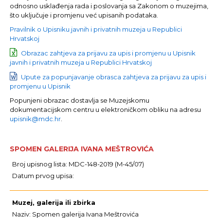
odnosno usklađenja rada i poslovanja sa Zakonom o muzejima,
što uključuje i promjenu već upisanih podataka.
Pravilnik o Upisniku javnih i privatnih muzeja u Republici
Hrvatskoj
Obrazac zahtjeva za prijavu za upis i promjenu u Upisnik
javnih i privatnih muzeja u Republici Hrvatskoj
Upute za popunjavanje obrasca zahtjeva za prijavu za upis i
promjenu u Upisnik
Popunjeni obrazac dostavlja se Muzejskomu
dokumentacijskom centru u elektroničkom obliku na adresu
upisnik@mdc.hr
.
SPOMEN GALERIJA IVANA MEŠTROVIĆA
Broj upisnog lista: MDC-148-2019 (M-45/07)
Datum prvog upisa:
Muzej, galerija ili zbirka
Naziv: Spomen galerija Ivana Meštrovića