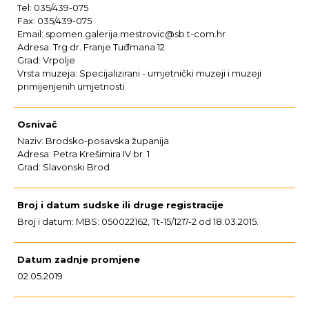
Tel: 035/439-075
Fax: 035/439-075
Email: spomen.galerija.mestrovic@sb.t-com.hr
Adresa: Trg dr. Franje Tuđmana 12
Grad: Vrpolje
Vrsta muzeja: Specijalizirani - umjetnički muzeji i muzeji
primijenjenih umjetnosti
Osnivač
Naziv: Brodsko-posavska županija
Adresa: Petra Krešimira IV br. 1
Grad: Slavonski Brod
Broj i datum sudske ili druge registracije
Broj i datum: MBS: 050022162, Tt-15/1217-2 od 18.03.2015.
Datum zadnje promjene
02.05.2019