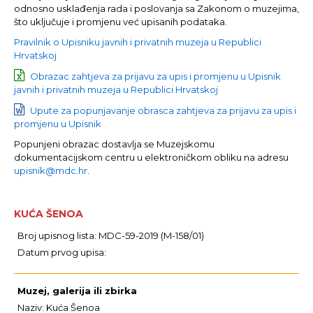
odnosno usklađenja rada i poslovanja sa Zakonom o muzejima,
što uključuje i promjenu već upisanih podataka.
Pravilnik o Upisniku javnih i privatnih muzeja u Republici
Hrvatskoj
Obrazac zahtjeva za prijavu za upis i promjenu u Upisnik
javnih i privatnih muzeja u Republici Hrvatskoj
Upute za popunjavanje obrasca zahtjeva za prijavu za upis i
promjenu u Upisnik
Popunjeni obrazac dostavlja se Muzejskomu
dokumentacijskom centru u elektroničkom obliku na adresu
upisnik@mdc.hr
.
KUĆA ŠENOA
Broj upisnog lista: MDC-59-2019 (M-158/01)
Datum prvog upisa:
Muzej, galerija ili zbirka
Naziv: Kuća Šenoa