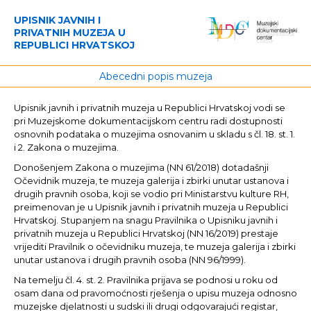
UPISNIK JAVNIH I
PRIVATNIH MUZEJA U
REPUBLICI HRVATSKOJ
Abecedni popis muzeja
Upisnik javnih i privatnih muzeja u Republici Hrvatskoj vodi se
pri Muzejskome dokumentacijskom centru radi dostupnosti
osnovnih podataka o muzejima osnovanim u skladu s čl. 18. st. 1.
i 2. Zakona o muzejima.
Donošenjem Zakona o muzejima (NN 61/2018) dotadašnji
Očevidnik muzeja, te muzeja galerija i zbirki unutar ustanova i
drugih pravnih osoba, koji se vodio pri Ministarstvu kulture RH,
preimenovan je u Upisnik javnih i privatnih muzeja u Republici
Hrvatskoj. Stupanjem na snagu Pravilnika o Upisniku javnih i
privatnih muzeja u Republici Hrvatskoj (NN 16/2019) prestaje
vrijediti Pravilnik o očevidniku muzeja, te muzeja galerija i zbirki
unutar ustanova i drugih pravnih osoba (NN 96/1999).
Na temelju čl. 4. st. 2. Pravilnika prijava se podnosi u roku od
osam dana od pravomoćnosti rješenja o upisu muzeja odnosno
muzejske djelatnosti u sudski ili drugi odgovarajući registar,