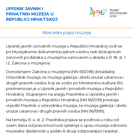
UPISNIK JAVNIH I
PRIVATNIH MUZEJA U
REPUBLICI HRVATSKOJ
Abecedni popis muzeja
Upisnik javnih i privatnih muzeja u Republici Hrvatskoj vodi se
pri Muzejskome dokumentacijskom centru radi dostupnosti
osnovnih podataka o muzejima osnovanim u skladu s čl. 18. st. 1.
i 2. Zakona o muzejima.
Donošenjem Zakona o muzejima (NN 61/2018) dotadašnji
Očevidnik muzeja, te muzeja galerija i zbirki unutar ustanova i
drugih pravnih osoba, koji se vodio pri Ministarstvu kulture RH,
preimenovan je u Upisnik javnih i privatnih muzeja u Republici
Hrvatskoj. Stupanjem na snagu Pravilnika o Upisniku javnih i
privatnih muzeja u Republici Hrvatskoj (NN 16/2019) prestaje
vrijediti Pravilnik o očevidniku muzeja, te muzeja galerija i zbirki
unutar ustanova i drugih pravnih osoba (NN 96/1999).
Na temelju čl. 4. st. 2. Pravilnika prijava se podnosi u roku od
osam dana od pravomoćnosti rješenja o upisu muzeja odnosno
muzejske djelatnosti u sudski ili drugi odgovarajući registar,