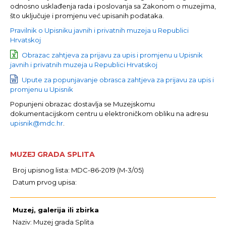
odnosno usklađenja rada i poslovanja sa Zakonom o muzejima,
što uključuje i promjenu već upisanih podataka.
Pravilnik o Upisniku javnih i privatnih muzeja u Republici
Hrvatskoj
Obrazac zahtjeva za prijavu za upis i promjenu u Upisnik
javnih i privatnih muzeja u Republici Hrvatskoj
Upute za popunjavanje obrasca zahtjeva za prijavu za upis i
promjenu u Upisnik
Popunjeni obrazac dostavlja se Muzejskomu
dokumentacijskom centru u elektroničkom obliku na adresu
upisnik@mdc.hr
.
MUZEJ GRADA SPLITA
Broj upisnog lista: MDC-86-2019 (M-3/05)
Datum prvog upisa:
Muzej, galerija ili zbirka
Naziv: Muzej grada Splita