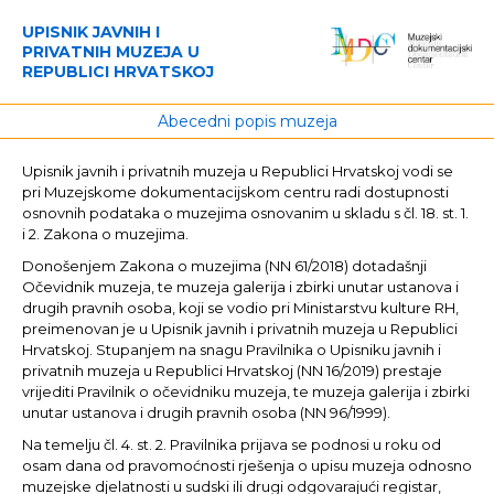
UPISNIK JAVNIH I
PRIVATNIH MUZEJA U
REPUBLICI HRVATSKOJ
Abecedni popis muzeja
Upisnik javnih i privatnih muzeja u Republici Hrvatskoj vodi se
pri Muzejskome dokumentacijskom centru radi dostupnosti
osnovnih podataka o muzejima osnovanim u skladu s čl. 18. st. 1.
i 2. Zakona o muzejima.
Donošenjem Zakona o muzejima (NN 61/2018) dotadašnji
Očevidnik muzeja, te muzeja galerija i zbirki unutar ustanova i
drugih pravnih osoba, koji se vodio pri Ministarstvu kulture RH,
preimenovan je u Upisnik javnih i privatnih muzeja u Republici
Hrvatskoj. Stupanjem na snagu Pravilnika o Upisniku javnih i
privatnih muzeja u Republici Hrvatskoj (NN 16/2019) prestaje
vrijediti Pravilnik o očevidniku muzeja, te muzeja galerija i zbirki
unutar ustanova i drugih pravnih osoba (NN 96/1999).
Na temelju čl. 4. st. 2. Pravilnika prijava se podnosi u roku od
osam dana od pravomoćnosti rješenja o upisu muzeja odnosno
muzejske djelatnosti u sudski ili drugi odgovarajući registar,