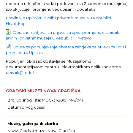
odnosno usklađenja rada i poslovanja sa Zakonom o muzejima,
što uključuje i promjenu već upisanih podataka.
Pravilnik o Upisniku javnih i privatnih muzeja u Republici
Hrvatskoj
Obrazac zahtjeva za prijavu za upis i promjenu u Upisnik
javnih i privatnih muzeja u Republici Hrvatskoj
Upute za popunjavanje obrasca zahtjeva za prijavu za upis i
promjenu u Upisnik
Popunjeni obrazac dostavlja se Muzejskomu
dokumentacijskom centru u elektroničkom obliku na adresu
upisnik@mdc.hr
.
GRADSKI MUZEJ NOVA GRADIŠKA
Broj upisnog lista: MDC-31-2019 (M-7/04)
Datum prvog upisa:
Muzej, galerija ili zbirka
Naziv: Gradski muzej Nova Gradiška