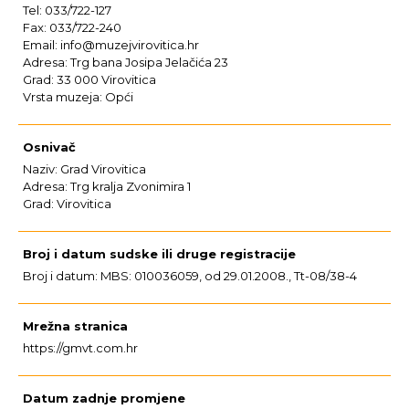
Tel: 033/722-127
Fax: 033/722-240
Email: info@muzejvirovitica.hr
Adresa: Trg bana Josipa Jelačića 23
Grad: 33 000 Virovitica
Vrsta muzeja: Opći
Osnivač
Naziv: Grad Virovitica
Adresa: Trg kralja Zvonimira 1
Grad: Virovitica
Broj i datum sudske ili druge registracije
Broj i datum: MBS: 010036059, od 29.01.2008., Tt-08/38-4
Mrežna stranica
https://gmvt.com.hr
Datum zadnje promjene