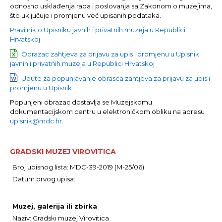
odnosno usklađenja rada i poslovanja sa Zakonom o muzejima,
što uključuje i promjenu već upisanih podataka.
Pravilnik o Upisniku javnih i privatnih muzeja u Republici
Hrvatskoj
Obrazac zahtjeva za prijavu za upis i promjenu u Upisnik
javnih i privatnih muzeja u Republici Hrvatskoj
Upute za popunjavanje obrasca zahtjeva za prijavu za upis i
promjenu u Upisnik
Popunjeni obrazac dostavlja se Muzejskomu
dokumentacijskom centru u elektroničkom obliku na adresu
upisnik@mdc.hr
.
GRADSKI MUZEJ VIROVITICA
Broj upisnog lista: MDC-39-2019 (M-25/06)
Datum prvog upisa:
Muzej, galerija ili zbirka
Naziv: Gradski muzej Virovitica