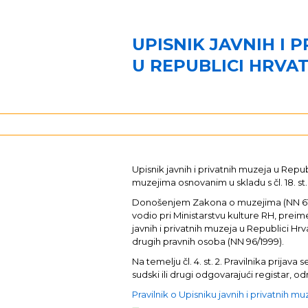
UPISNIK JAVNIH I 
U REPUBLICI HRVA
Upisnik javnih i privatnih muzeja u Re
muzejima osnovanim u skladu s čl. 18. st.
Donošenjem Zakona o muzejima (NN 61/201
vodio pri Ministarstvu kulture RH, preim
javnih i privatnih muzeja u Republici Hrva
drugih pravnih osoba (NN 96/1999).
Na temelju čl. 4. st. 2. Pravilnika pri
sudski ili drugi odgovarajući registar,
Pravilnik o Upisniku javnih i privatnih m