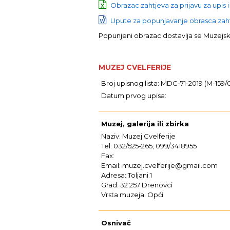
Obrazac zahtjeva za prijavu za upis i
Upute za popunjavanje obrasca zahtj
Popunjeni obrazac dostavlja se Muzej
MUZEJ CVELFERIJE
Broj upisnog lista: MDC-71-2019 (M-159/0
Datum prvog upisa:
Muzej, galerija ili zbirka
Naziv: Muzej Cvelferije
Tel: 032/525-265; 099/3418955
Fax:
Email: muzej.cvelferije@gmail.com
Adresa: Toljani 1
Grad: 32 257 Drenovci
Vrsta muzeja: Opći
Osnivač