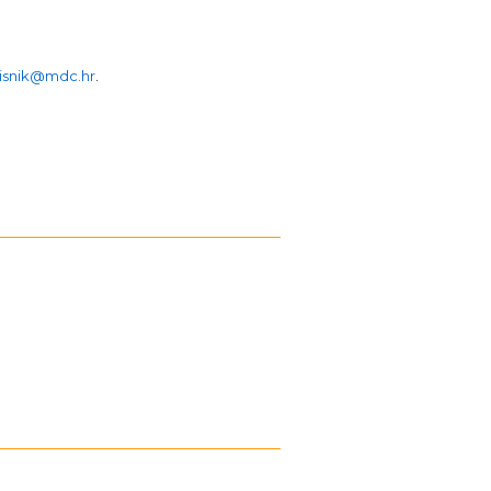
isnik@mdc.hr
.