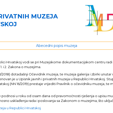
PRIVATNIH MUZEJA
TSKOJ
Abecedni popis muzeja
publici Hrvatskoj vodi se pri Muzejskome dokumentacijskom centru rad
 1. i 2. Zakona o muzejima.
8) dotadašnji Očevidnik muzeja, te muzeja galerija i zbirki unutar u
enovan je u Upisnik javnih i privatnih muzeja u Republici Hrvatskoj. St
tskoj (NN 16/2019) prestaje vrijediti Pravilnik o očevidniku muzeja, te m
java se podnosi u roku od osam dana od pravomoćnosti rješenja o upisu 
 odnosno usklađenja rada i poslovanja sa Zakonom o muzejima, što uklj
uzeja u Republici Hrvatskoj