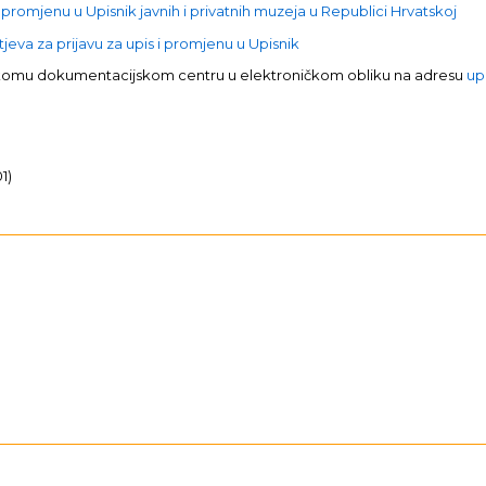
 promjenu u Upisnik javnih i privatnih muzeja u Republici Hrvatskoj
eva za prijavu za upis i promjenu u Upisnik
skomu dokumentacijskom centru u elektroničkom obliku na adresu
up
1)