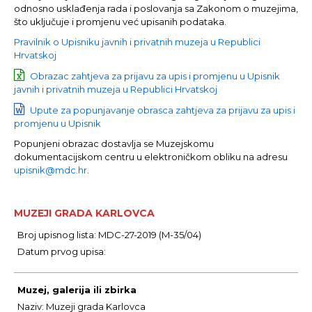
odnosno usklađenja rada i poslovanja sa Zakonom o muzejima,
što uključuje i promjenu već upisanih podataka.
Pravilnik o Upisniku javnih i privatnih muzeja u Republici
Hrvatskoj
Obrazac zahtjeva za prijavu za upis i promjenu u Upisnik
javnih i privatnih muzeja u Republici Hrvatskoj
Upute za popunjavanje obrasca zahtjeva za prijavu za upis i
promjenu u Upisnik
Popunjeni obrazac dostavlja se Muzejskomu
dokumentacijskom centru u elektroničkom obliku na adresu
upisnik@mdc.hr
.
MUZEJI GRADA KARLOVCA
Broj upisnog lista: MDC-27-2019 (M-35/04)
Datum prvog upisa:
Muzej, galerija ili zbirka
Naziv: Muzeji grada Karlovca