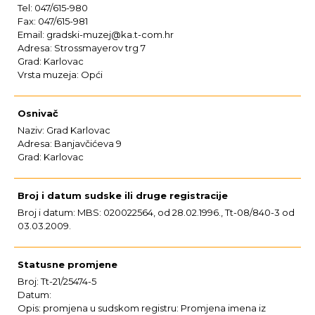
Tel: 047/615-980
Fax: 047/615-981
Email: gradski-muzej@ka.t-com.hr
Adresa: Strossmayerov trg 7
Grad: Karlovac
Vrsta muzeja: Opći
Osnivač
Naziv: Grad Karlovac
Adresa: Banjavčićeva 9
Grad: Karlovac
Broj i datum sudske ili druge registracije
Broj i datum: MBS: 020022564, od 28.02.1996., Tt-08/840-3 od
03.03.2009.
Statusne promjene
Broj: Tt-21/25474-5
Datum:
Opis: promjena u sudskom registru: Promjena imena iz