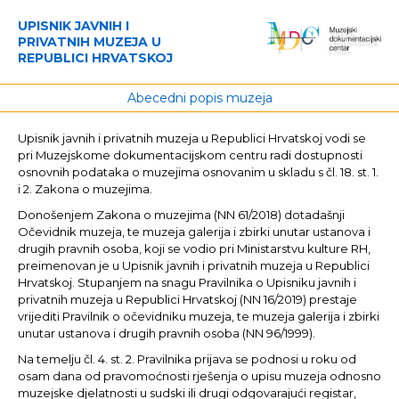
UPISNIK JAVNIH I
PRIVATNIH MUZEJA U
REPUBLICI HRVATSKOJ
Abecedni popis muzeja
Upisnik javnih i privatnih muzeja u Republici Hrvatskoj vodi se
pri Muzejskome dokumentacijskom centru radi dostupnosti
osnovnih podataka o muzejima osnovanim u skladu s čl. 18. st. 1.
i 2. Zakona o muzejima.
Donošenjem Zakona o muzejima (NN 61/2018) dotadašnji
Očevidnik muzeja, te muzeja galerija i zbirki unutar ustanova i
drugih pravnih osoba, koji se vodio pri Ministarstvu kulture RH,
preimenovan je u Upisnik javnih i privatnih muzeja u Republici
Hrvatskoj. Stupanjem na snagu Pravilnika o Upisniku javnih i
privatnih muzeja u Republici Hrvatskoj (NN 16/2019) prestaje
vrijediti Pravilnik o očevidniku muzeja, te muzeja galerija i zbirki
unutar ustanova i drugih pravnih osoba (NN 96/1999).
Na temelju čl. 4. st. 2. Pravilnika prijava se podnosi u roku od
osam dana od pravomoćnosti rješenja o upisu muzeja odnosno
muzejske djelatnosti u sudski ili drugi odgovarajući registar,