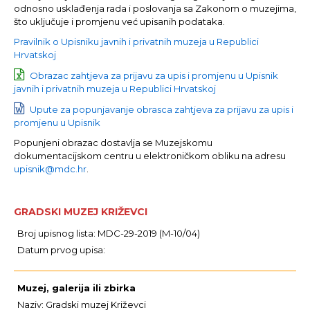
odnosno usklađenja rada i poslovanja sa Zakonom o muzejima,
što uključuje i promjenu već upisanih podataka.
Pravilnik o Upisniku javnih i privatnih muzeja u Republici
Hrvatskoj
Obrazac zahtjeva za prijavu za upis i promjenu u Upisnik
javnih i privatnih muzeja u Republici Hrvatskoj
Upute za popunjavanje obrasca zahtjeva za prijavu za upis i
promjenu u Upisnik
Popunjeni obrazac dostavlja se Muzejskomu
dokumentacijskom centru u elektroničkom obliku na adresu
upisnik@mdc.hr
.
GRADSKI MUZEJ KRIŽEVCI
Broj upisnog lista: MDC-29-2019 (M-10/04)
Datum prvog upisa:
Muzej, galerija ili zbirka
Naziv: Gradski muzej Križevci