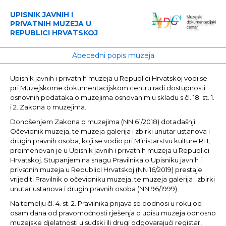
UPISNIK JAVNIH I
PRIVATNIH MUZEJA U
REPUBLICI HRVATSKOJ
Abecedni popis muzeja
Upisnik javnih i privatnih muzeja u Republici Hrvatskoj vodi se
pri Muzejskome dokumentacijskom centru radi dostupnosti
osnovnih podataka o muzejima osnovanim u skladu s čl. 18. st. 1.
i 2. Zakona o muzejima.
Donošenjem Zakona o muzejima (NN 61/2018) dotadašnji
Očevidnik muzeja, te muzeja galerija i zbirki unutar ustanova i
drugih pravnih osoba, koji se vodio pri Ministarstvu kulture RH,
preimenovan je u Upisnik javnih i privatnih muzeja u Republici
Hrvatskoj. Stupanjem na snagu Pravilnika o Upisniku javnih i
privatnih muzeja u Republici Hrvatskoj (NN 16/2019) prestaje
vrijediti Pravilnik o očevidniku muzeja, te muzeja galerija i zbirki
unutar ustanova i drugih pravnih osoba (NN 96/1999).
Na temelju čl. 4. st. 2. Pravilnika prijava se podnosi u roku od
osam dana od pravomoćnosti rješenja o upisu muzeja odnosno
muzejske djelatnosti u sudski ili drugi odgovarajući registar,