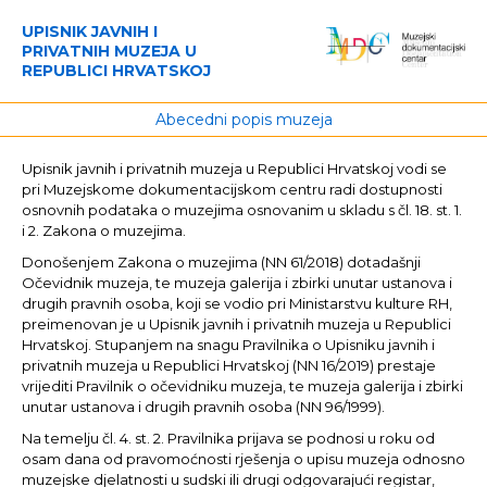
UPISNIK JAVNIH I
PRIVATNIH MUZEJA U
REPUBLICI HRVATSKOJ
Abecedni popis muzeja
Upisnik javnih i privatnih muzeja u Republici Hrvatskoj vodi se
pri Muzejskome dokumentacijskom centru radi dostupnosti
osnovnih podataka o muzejima osnovanim u skladu s čl. 18. st. 1.
i 2. Zakona o muzejima.
Donošenjem Zakona o muzejima (NN 61/2018) dotadašnji
Očevidnik muzeja, te muzeja galerija i zbirki unutar ustanova i
drugih pravnih osoba, koji se vodio pri Ministarstvu kulture RH,
preimenovan je u Upisnik javnih i privatnih muzeja u Republici
Hrvatskoj. Stupanjem na snagu Pravilnika o Upisniku javnih i
privatnih muzeja u Republici Hrvatskoj (NN 16/2019) prestaje
vrijediti Pravilnik o očevidniku muzeja, te muzeja galerija i zbirki
unutar ustanova i drugih pravnih osoba (NN 96/1999).
Na temelju čl. 4. st. 2. Pravilnika prijava se podnosi u roku od
osam dana od pravomoćnosti rješenja o upisu muzeja odnosno
muzejske djelatnosti u sudski ili drugi odgovarajući registar,