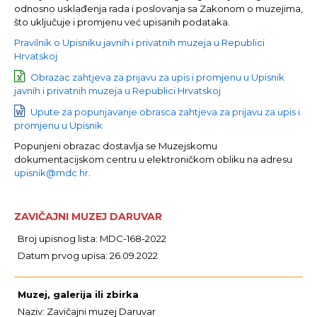
odnosno usklađenja rada i poslovanja sa Zakonom o muzejima,
što uključuje i promjenu već upisanih podataka.
Pravilnik o Upisniku javnih i privatnih muzeja u Republici
Hrvatskoj
Obrazac zahtjeva za prijavu za upis i promjenu u Upisnik
javnih i privatnih muzeja u Republici Hrvatskoj
Upute za popunjavanje obrasca zahtjeva za prijavu za upis i
promjenu u Upisnik
Popunjeni obrazac dostavlja se Muzejskomu
dokumentacijskom centru u elektroničkom obliku na adresu
upisnik@mdc.hr
.
ZAVIČAJNI MUZEJ DARUVAR
Broj upisnog lista: MDC-168-2022
Datum prvog upisa: 26.09.2022
Muzej, galerija ili zbirka
Naziv: Zavičajni muzej Daruvar