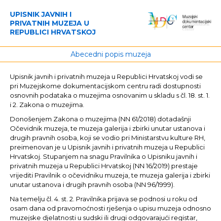
UPISNIK JAVNIH I
PRIVATNIH MUZEJA U
REPUBLICI HRVATSKOJ
Abecedni popis muzeja
Upisnik javnih i privatnih muzeja u Republici Hrvatskoj vodi se
pri Muzejskome dokumentacijskom centru radi dostupnosti
osnovnih podataka o muzejima osnovanim u skladu s čl. 18. st. 1.
i 2. Zakona o muzejima.
Donošenjem Zakona o muzejima (NN 61/2018) dotadašnji
Očevidnik muzeja, te muzeja galerija i zbirki unutar ustanova i
drugih pravnih osoba, koji se vodio pri Ministarstvu kulture RH,
preimenovan je u Upisnik javnih i privatnih muzeja u Republici
Hrvatskoj. Stupanjem na snagu Pravilnika o Upisniku javnih i
privatnih muzeja u Republici Hrvatskoj (NN 16/2019) prestaje
vrijediti Pravilnik o očevidniku muzeja, te muzeja galerija i zbirki
unutar ustanova i drugih pravnih osoba (NN 96/1999).
Na temelju čl. 4. st. 2. Pravilnika prijava se podnosi u roku od
osam dana od pravomoćnosti rješenja o upisu muzeja odnosno
muzejske djelatnosti u sudski ili drugi odgovarajući registar,