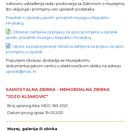
odnosno usklađenja rada i poslovanja sa Zakonom o muzejima,
što uključuje i promjenu već upisanih podataka.
Pravilnik o Upisniku javnih i privatnih muzeja u Republici
Hrvatskoj
Obrazac zahtjeva za prijavu za upis i promjenu u Upisnik
javnih i privatnih muzeja u Republici Hrvatskoj
Upute za popunjavanje obrasca zahtjeva za prijavu za upis i
promjenu u Upisnik
Popunjeni obrazac dostavlja se Muzejskomu
dokumentacijskom centru u elektroničkom obliku na adresu
upisnik@mdc.hr
.
SAMOSTALNA ZBIRKA - MEMORIJALNA ZBIRKA
"JOZO KLJAKOVIĆ"
Broj upisnog lista: MDC-163-2021
Datum prvog upisa: 19.05.2021
Muzej, galerija ili zbirka