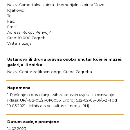
Naziv: Samostalna zbirka - Memorijalna zbirka "Jozo
Kljaković"
Tel:
Fax:
Email:
Adresa: Rokov Perivoj 4
Grad: 10 000 Zagreb
Vrsta muzeja:
Ustanova ili druga pravna osoba unutar koje je muzej,
galerija ili zbirka
Naziv: Centar za likovni odgoj Grada Zagreba
Napomena
1. Rješenje o postojanju svih zakonskih uvjeta za osnivanje
(Klasa: UP/I-612-05/21-01/0056; Urbroj: 532-02-03-01/6-21-1 od
10.05.2021. - Ministarstvo kulture i medija RH)
Datum zadnje promjene
14.02.2023