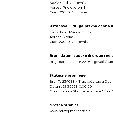
Naziv: Grad Dubrovnik
Adresa: Prid dvorom 1
Grad: 20000 Dubrovnik
Ustanova ili druga pravna osoba unu
Naziv: Dom Marina Držića
Adresa: Široka 7
Grad: 20000 Dubrovnik
Broj i datum sudske ili druge regis
Broj i datum: Tt-08/354-6 Trgovački su
Statusne promjene
Broj: Tt-23/1038-4 Trgovački sud u Dub
Datum: 29.5.2023. 0:00:00
Opis: Dopuna Statuta ustanove "Dom Ma
Mrežna stranica
www.muzej-marindrzic.eu