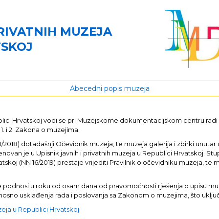
PRIVATNIH MUZEJA
TSKOJ
Abecedni popis muzeja
publici Hrvatskoj vodi se pri Muzejskome dokumentacijskom centru rad
 1. i 2. Zakona o muzejima.
8) dotadašnji Očevidnik muzeja, te muzeja galerija i zbirki unutar u
enovan je u Upisnik javnih i privatnih muzeja u Republici Hrvatskoj. St
tskoj (NN 16/2019) prestaje vrijediti Pravilnik o očevidniku muzeja, te m
java se podnosi u roku od osam dana od pravomoćnosti rješenja o upisu 
 odnosno usklađenja rada i poslovanja sa Zakonom o muzejima, što uklj
uzeja u Republici Hrvatskoj