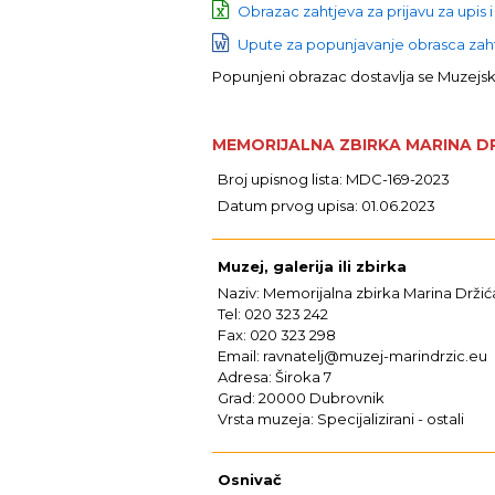
Obrazac zahtjeva za prijavu za upis i
Upute za popunjavanje obrasca zahtj
Popunjeni obrazac dostavlja se Muzej
MEMORIJALNA ZBIRKA MARINA D
Broj upisnog lista: MDC-169-2023
Datum prvog upisa: 01.06.2023
Muzej, galerija ili zbirka
Naziv: Memorijalna zbirka Marina Držić
Tel: 020 323 242
Fax: 020 323 298
Email: ravnatelj@muzej-marindrzic.eu
Adresa: Široka 7
Grad: 20000 Dubrovnik
Vrsta muzeja: Specijalizirani - ostali
Osnivač