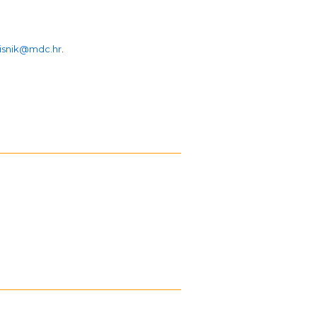
isnik@mdc.hr
.