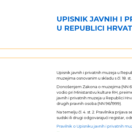
UPISNIK JAVNIH I 
U REPUBLICI HRVA
Upisnik javnih i privatnih muzeja u Re
muzejima osnovanim u skladu s čl. 18. st.
Donošenjem Zakona o muzejima (NN 61/201
vodio pri Ministarstvu kulture RH, preim
javnih i privatnih muzeja u Republici Hrva
drugih pravnih osoba (NN 96/1999).
Na temelju čl. 4. st. 2. Pravilnika pri
sudski ili drugi odgovarajući registar,
Pravilnik o Upisniku javnih i privatnih m