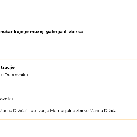
tar koje je muzej, galerija ili zbirka
tracije
d u Dubrovniku
rovniku
rina Držića" - osnivanje Memorijalne zbirke Marina Držića