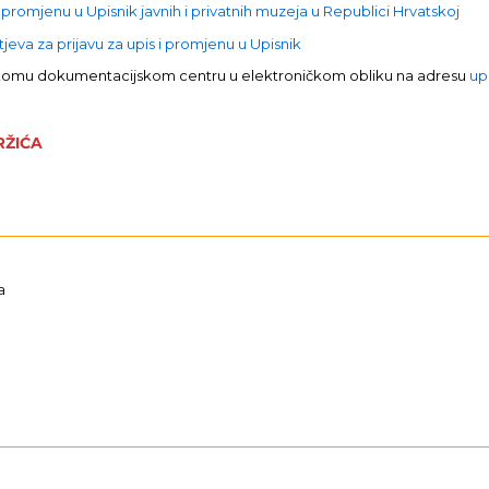
 promjenu u Upisnik javnih i privatnih muzeja u Republici Hrvatskoj
eva za prijavu za upis i promjenu u Upisnik
skomu dokumentacijskom centru u elektroničkom obliku na adresu
up
RŽIĆA
a