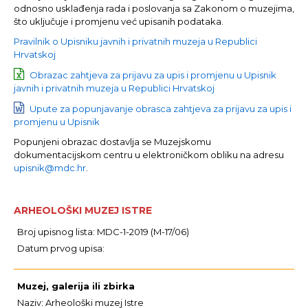
odnosno usklađenja rada i poslovanja sa Zakonom o muzejima,
što uključuje i promjenu već upisanih podataka.
Pravilnik o Upisniku javnih i privatnih muzeja u Republici
Hrvatskoj
Obrazac zahtjeva za prijavu za upis i promjenu u Upisnik
javnih i privatnih muzeja u Republici Hrvatskoj
Upute za popunjavanje obrasca zahtjeva za prijavu za upis i
promjenu u Upisnik
Popunjeni obrazac dostavlja se Muzejskomu
dokumentacijskom centru u elektroničkom obliku na adresu
upisnik@mdc.hr
.
ARHEOLOŠKI MUZEJ ISTRE
Broj upisnog lista: MDC-1-2019 (M-17/06)
Datum prvog upisa:
Muzej, galerija ili zbirka
Naziv: Arheološki muzej Istre