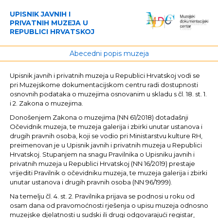
UPISNIK JAVNIH I
PRIVATNIH MUZEJA U
REPUBLICI HRVATSKOJ
Abecedni popis muzeja
Upisnik javnih i privatnih muzeja u Republici Hrvatskoj vodi se
pri Muzejskome dokumentacijskom centru radi dostupnosti
osnovnih podataka o muzejima osnovanim u skladu s čl. 18. st. 1.
i 2. Zakona o muzejima.
Donošenjem Zakona o muzejima (NN 61/2018) dotadašnji
Očevidnik muzeja, te muzeja galerija i zbirki unutar ustanova i
drugih pravnih osoba, koji se vodio pri Ministarstvu kulture RH,
preimenovan je u Upisnik javnih i privatnih muzeja u Republici
Hrvatskoj. Stupanjem na snagu Pravilnika o Upisniku javnih i
privatnih muzeja u Republici Hrvatskoj (NN 16/2019) prestaje
vrijediti Pravilnik o očevidniku muzeja, te muzeja galerija i zbirki
unutar ustanova i drugih pravnih osoba (NN 96/1999).
Na temelju čl. 4. st. 2. Pravilnika prijava se podnosi u roku od
osam dana od pravomoćnosti rješenja o upisu muzeja odnosno
muzejske djelatnosti u sudski ili drugi odgovarajući registar,