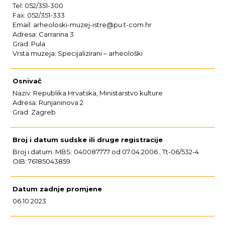
Tel: 052/351-300
Fax: 052/351-333
Email: arheoloski-muzej-istre@pu.t-com.hr
Adresa: Carrarina 3
Grad: Pula
Vrsta muzeja: Specijalizirani – arheološki
Osnivač
Naziv: Republika Hrvatska, Ministarstvo kulture
Adresa: Runjaninova 2
Grad: Zagreb
Broj i datum sudske ili druge registracije
Broj i datum: MBS: 040087777 od 07.04.2006., Tt-06/532-4
OIB: 76185043859
Datum zadnje promjene
06.10.2023