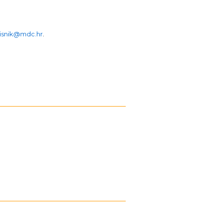
isnik@mdc.hr
.