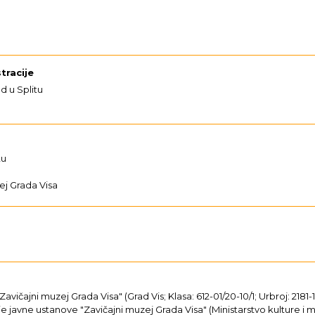
tracije
d u Splitu
tu
ej Grada Visa
avičajni muzej Grada Visa" (Grad Vis; Klasa: 612-01/20-10/1; Urbroj: 2181-
e javne ustanove "Zavičajni muzej Grada Visa" (Ministarstvo kulture i me