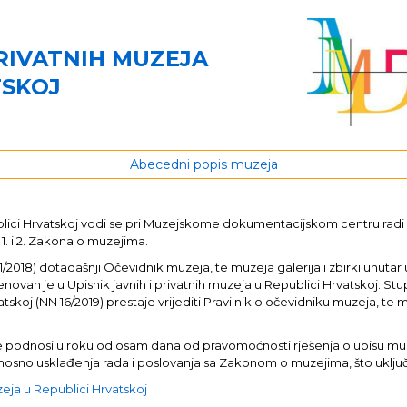
PRIVATNIH MUZEJA
TSKOJ
Abecedni popis muzeja
publici Hrvatskoj vodi se pri Muzejskome dokumentacijskom centru rad
 1. i 2. Zakona o muzejima.
8) dotadašnji Očevidnik muzeja, te muzeja galerija i zbirki unutar u
enovan je u Upisnik javnih i privatnih muzeja u Republici Hrvatskoj. St
tskoj (NN 16/2019) prestaje vrijediti Pravilnik o očevidniku muzeja, te m
java se podnosi u roku od osam dana od pravomoćnosti rješenja o upisu 
 odnosno usklađenja rada i poslovanja sa Zakonom o muzejima, što uklj
uzeja u Republici Hrvatskoj