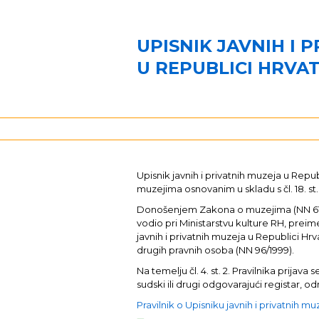
UPISNIK JAVNIH I 
U REPUBLICI HRVA
Upisnik javnih i privatnih muzeja u Re
muzejima osnovanim u skladu s čl. 18. st.
Donošenjem Zakona o muzejima (NN 61/201
vodio pri Ministarstvu kulture RH, preim
javnih i privatnih muzeja u Republici Hrva
drugih pravnih osoba (NN 96/1999).
Na temelju čl. 4. st. 2. Pravilnika pri
sudski ili drugi odgovarajući registar,
Pravilnik o Upisniku javnih i privatnih m