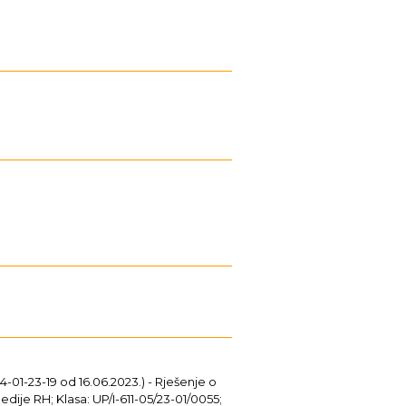
14-01-23-19 od 16.06.2023.) - Rješenje o
dije RH; Klasa: UP/I-611-05/23-01/0055;