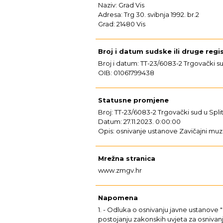
Naziv: Grad Vis
Adresa: Trg 30. svibnja 1992. br.2
Grad: 21480 Vis
Broj i datum sudske ili druge regis
Broj i datum: TT-23/6083-2 Trgovački su
OIB: 01061799438
Statusne promjene
Broj: TT-23/6083-2 Trgovački sud u Spli
Datum: 27.11.2023. 0:00:00
Opis: osnivanje ustanove Zavičajni muz
Mrežna stranica
www.zmgv.hr
Napomena
1. - Odluka o osnivanju javne ustanove "Z
postojanju zakonskih uvjeta za osnivanj