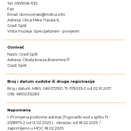
Tel: 091/908-1135
Fax:
Email: domovinski@mdrus.info
Adresa: Ulica Mike Tripala 6,
Grad: Split
Vrsta muzeja: Specijalizirani - povijesni
Osnivač
Naziv: Grad Split
Adresa: Obala kneza Branimira 17
Grad: Split
Broj i datum sudske ili druge registracije
Broj i datum: MBS: 060372921, Tt-17/9335-2 od 02.10.2017.
OIB: 66102312283
Napomena
1. Promjena poslovne adrese (Trgovački sud u splitu Tt-
25/8975-2 od 13.02.2025.) - obrazac od 18.02.2025. /
zaprimljeno u MDC 18.02.2025.