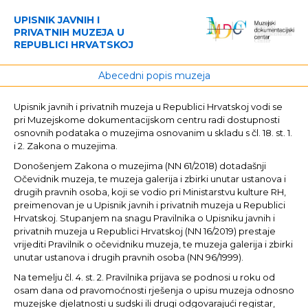
UPISNIK JAVNIH I
PRIVATNIH MUZEJA U
REPUBLICI HRVATSKOJ
Abecedni popis muzeja
Upisnik javnih i privatnih muzeja u Republici Hrvatskoj vodi se
pri Muzejskome dokumentacijskom centru radi dostupnosti
osnovnih podataka o muzejima osnovanim u skladu s čl. 18. st. 1.
i 2. Zakona o muzejima.
Donošenjem Zakona o muzejima (NN 61/2018) dotadašnji
Očevidnik muzeja, te muzeja galerija i zbirki unutar ustanova i
drugih pravnih osoba, koji se vodio pri Ministarstvu kulture RH,
preimenovan je u Upisnik javnih i privatnih muzeja u Republici
Hrvatskoj. Stupanjem na snagu Pravilnika o Upisniku javnih i
privatnih muzeja u Republici Hrvatskoj (NN 16/2019) prestaje
vrijediti Pravilnik o očevidniku muzeja, te muzeja galerija i zbirki
unutar ustanova i drugih pravnih osoba (NN 96/1999).
Na temelju čl. 4. st. 2. Pravilnika prijava se podnosi u roku od
osam dana od pravomoćnosti rješenja o upisu muzeja odnosno
muzejske djelatnosti u sudski ili drugi odgovarajući registar,