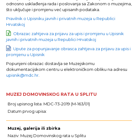
odnosno usklađenja rada i poslovanja sa Zakonom o muzejima,
što uključuje i promjenu već upisanih podataka.
Pravilnik o Upisniku javnih i privatnih muzeja u Republici
Hrvatskoj
Obrazac zahtjeva za prijavu za upis i promjenu u Upisnik
javnih i privatnih muzeja u Republici Hrvatskoj
Upute za popunjavanje obrasca zahtjeva za prijavu za upis i
promjenu u Upisnik
Popunjeni obrazac dostavlja se Muzejskomu
dokumentacijskom centru u elektroničkom obliku na adresu
upisnik@mdc.hr
.
MUZEJ DOMOVINSKOG RATA U SPLITU
Broj upisnog lista: MDC-73-2019 (M-163/01)
Datum prvog upisa:
Muzej, galerija ili zbirka
Naziv: Muzej Domovinskog rata u Splitu