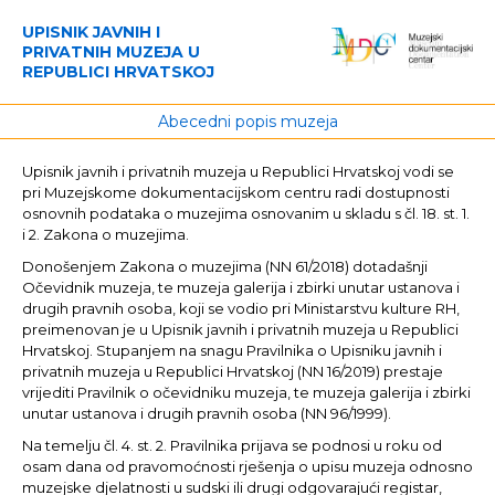
UPISNIK JAVNIH I
PRIVATNIH MUZEJA U
REPUBLICI HRVATSKOJ
Abecedni popis muzeja
Upisnik javnih i privatnih muzeja u Republici Hrvatskoj vodi se
pri Muzejskome dokumentacijskom centru radi dostupnosti
osnovnih podataka o muzejima osnovanim u skladu s čl. 18. st. 1.
i 2. Zakona o muzejima.
Donošenjem Zakona o muzejima (NN 61/2018) dotadašnji
Očevidnik muzeja, te muzeja galerija i zbirki unutar ustanova i
drugih pravnih osoba, koji se vodio pri Ministarstvu kulture RH,
preimenovan je u Upisnik javnih i privatnih muzeja u Republici
Hrvatskoj. Stupanjem na snagu Pravilnika o Upisniku javnih i
privatnih muzeja u Republici Hrvatskoj (NN 16/2019) prestaje
vrijediti Pravilnik o očevidniku muzeja, te muzeja galerija i zbirki
unutar ustanova i drugih pravnih osoba (NN 96/1999).
Na temelju čl. 4. st. 2. Pravilnika prijava se podnosi u roku od
osam dana od pravomoćnosti rješenja o upisu muzeja odnosno
muzejske djelatnosti u sudski ili drugi odgovarajući registar,