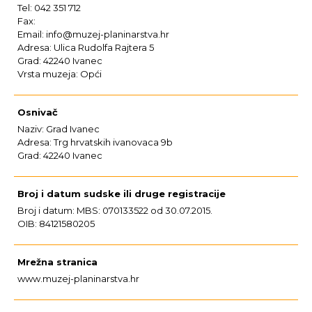
Tel: 042 351 712
Fax:
Email: info@muzej-planinarstva.hr
Adresa: Ulica Rudolfa Rajtera 5
Grad: 42240 Ivanec
Vrsta muzeja: Opći
Osnivač
Naziv: Grad Ivanec
Adresa: Trg hrvatskih ivanovaca 9b
Grad: 42240 Ivanec
Broj i datum sudske ili druge registracije
Broj i datum: MBS: 070133522 od 30.07.2015.
OIB: 84121580205
Mrežna stranica
www.muzej-planinarstva.hr