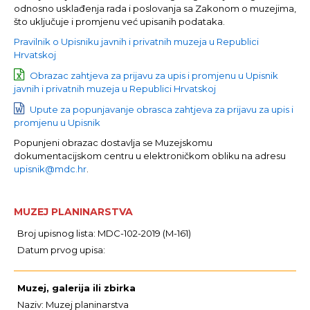
odnosno usklađenja rada i poslovanja sa Zakonom o muzejima,
što uključuje i promjenu već upisanih podataka.
Pravilnik o Upisniku javnih i privatnih muzeja u Republici
Hrvatskoj
Obrazac zahtjeva za prijavu za upis i promjenu u Upisnik
javnih i privatnih muzeja u Republici Hrvatskoj
Upute za popunjavanje obrasca zahtjeva za prijavu za upis i
promjenu u Upisnik
Popunjeni obrazac dostavlja se Muzejskomu
dokumentacijskom centru u elektroničkom obliku na adresu
upisnik@mdc.hr
.
MUZEJ PLANINARSTVA
Broj upisnog lista: MDC-102-2019 (M-161)
Datum prvog upisa:
Muzej, galerija ili zbirka
Naziv: Muzej planinarstva