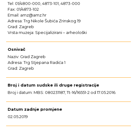
Tel: 01/4800-000, 4873-101, 4873-000
Fax: 01/4873-102
Email: amz@amz.hr
Adresa: Trg Nikole Šubića Zrinskog 19
Grad: Zagreb
Vrsta muzeja: Specijalizirani – arheološki
Osnivač
Naziv: Grad Zagreb
Adresa: Trg Stjepana Radića 1
Grad: Zagreb
Broj i datum sudske ili druge registracije
Broj i datum: MBS: 080231187, Tt-16/16551-2 od 17.05.2016.
Datum zadnje promjene
02.05.2019