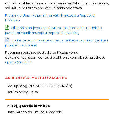
odnosno usklađenja rada i poslovanja sa Zakonom o muzejima,
što uključuje i promjenu već upisanih podataka.
Pravilnik o Upisniku javnih i privatnih muzeja u Republici
Hrvatskoj
Obrazac zahtjeva za prijavu za upis i promjenu u Upisnik
javnih i privatnih muzeja u Republici Hrvatskoj
Upute za popunjavanje obrasca zahtjeva za prijavu za upis i
promjenu u Upisnik
Popunjeni obrazac dostavlja se Muzejskomu
dokumentacijskom centru u elektroničkom obliku na adresu
upisnik@mdc.hr
.
ARHEOLOŠKI MUZEJ U ZAGREBU
Broj upisnog lista: MDC-5-2019 (M-126/10)
Datum prvog upisa:
Muzej, galerija ili zbirka
Naziv: Arheološki muzej u Zagrebu