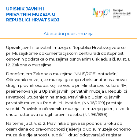
UPISNIK JAVNIH I
PRIVATNIH MUZEJA U
REPUBLICI HRVATSKOJ
Abecedni popis muzeja
Upisnik javnih i privatnih muzeja u Republici Hrvatskoj vodi se
pri Muzejskome dokumentacijskom centru radi dostupnosti
osnovnih podataka o muzejima osnovanim u skladu s čl. 18. st. 1.
i 2. Zakona o muzejima.
Donošenjem Zakona o muzejima (NN 61/2018) dotadašnji
Očevidnik muzeja, te muzeja galerija i zbirki unutar ustanova i
drugih pravnih osoba, koji se vodio pri Ministarstvu kulture RH,
preimenovan je u Upisnik javnih i privatnih muzeja u Republici
Hrvatskoj. Stupanjem na snagu Pravilnika o Upisniku javnih i
privatnih muzeja u Republici Hrvatskoj (NN 16/2019) prestaje
vrijediti Pravilnik o očevidniku muzeja, te muzeja galerija i zbirki
unutar ustanova i drugih pravnih osoba (NN 96/1999).
Na temelju čl. 4. st. 2. Pravilnika prijava se podnosi u roku od
osam dana od pravomoćnosti rješenja o upisu muzeja odnosno
muzejske djelatnosti u sudski ili drugi odgovarajući registar,