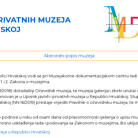
PRIVATNIH MUZEJA
TSKOJ
Abecedni popis muzeja
publici Hrvatskoj vodi se pri Muzejskome dokumentacijskom centru rad
 1. i 2. Zakona o muzejima.
8) dotadašnji Očevidnik muzeja, te muzeja galerija i zbirki unutar u
enovan je u Upisnik javnih i privatnih muzeja u Republici Hrvatskoj. St
tskoj (NN 16/2019) prestaje vrijediti Pravilnik o očevidniku muzeja, te m
java se podnosi u roku od osam dana od pravomoćnosti rješenja o upisu 
 odnosno usklađenja rada i poslovanja sa Zakonom o muzejima, što uklj
uzeja u Republici Hrvatskoj