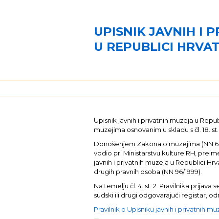
UPISNIK JAVNIH I 
U REPUBLICI HRVA
Upisnik javnih i privatnih muzeja u Re
muzejima osnovanim u skladu s čl. 18. st.
Donošenjem Zakona o muzejima (NN 61/201
vodio pri Ministarstvu kulture RH, preim
javnih i privatnih muzeja u Republici Hrva
drugih pravnih osoba (NN 96/1999).
Na temelju čl. 4. st. 2. Pravilnika pri
sudski ili drugi odgovarajući registar,
Pravilnik o Upisniku javnih i privatnih m