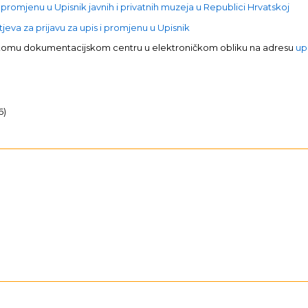
 promjenu u Upisnik javnih i privatnih muzeja u Republici Hrvatskoj
eva za prijavu za upis i promjenu u Upisnik
skomu dokumentacijskom centru u elektroničkom obliku na adresu
up
6)