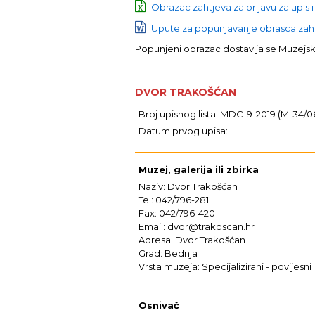
Obrazac zahtjeva za prijavu za upis i
Upute za popunjavanje obrasca zahtj
Popunjeni obrazac dostavlja se Muzej
DVOR TRAKOŠĆAN
Broj upisnog lista: MDC-9-2019 (M-34/0
Datum prvog upisa:
Muzej, galerija ili zbirka
Naziv: Dvor Trakošćan
Tel: 042/796-281
Fax: 042/796-420
Email: dvor@trakoscan.hr
Adresa: Dvor Trakošćan
Grad: Bednja
Vrsta muzeja: Specijalizirani - povijesni
Osnivač