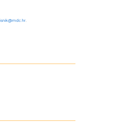
isnik@mdc.hr
.