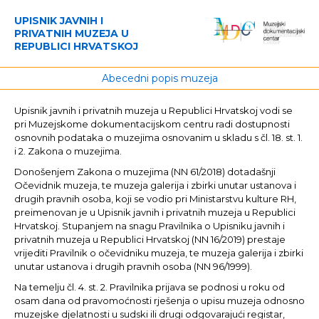
UPISNIK JAVNIH I
PRIVATNIH MUZEJA U
REPUBLICI HRVATSKOJ
Abecedni popis muzeja
Upisnik javnih i privatnih muzeja u Republici Hrvatskoj vodi se
pri Muzejskome dokumentacijskom centru radi dostupnosti
osnovnih podataka o muzejima osnovanim u skladu s čl. 18. st. 1.
i 2. Zakona o muzejima.
Donošenjem Zakona o muzejima (NN 61/2018) dotadašnji
Očevidnik muzeja, te muzeja galerija i zbirki unutar ustanova i
drugih pravnih osoba, koji se vodio pri Ministarstvu kulture RH,
preimenovan je u Upisnik javnih i privatnih muzeja u Republici
Hrvatskoj. Stupanjem na snagu Pravilnika o Upisniku javnih i
privatnih muzeja u Republici Hrvatskoj (NN 16/2019) prestaje
vrijediti Pravilnik o očevidniku muzeja, te muzeja galerija i zbirki
unutar ustanova i drugih pravnih osoba (NN 96/1999).
Na temelju čl. 4. st. 2. Pravilnika prijava se podnosi u roku od
osam dana od pravomoćnosti rješenja o upisu muzeja odnosno
muzejske djelatnosti u sudski ili drugi odgovarajući registar,