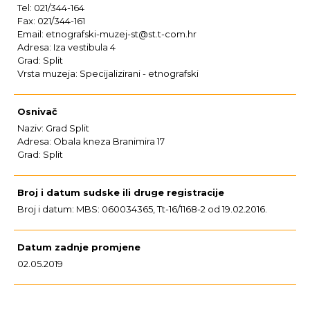
Tel: 021/344-164
Fax: 021/344-161
Email: etnografski-muzej-st@st.t-com.hr
Adresa: Iza vestibula 4
Grad: Split
Vrsta muzeja: Specijalizirani - etnografski
Osnivač
Naziv: Grad Split
Adresa: Obala kneza Branimira 17
Grad: Split
Broj i datum sudske ili druge registracije
Broj i datum: MBS: 060034365, Tt-16/1168-2 od 19.02.2016.
Datum zadnje promjene
02.05.2019