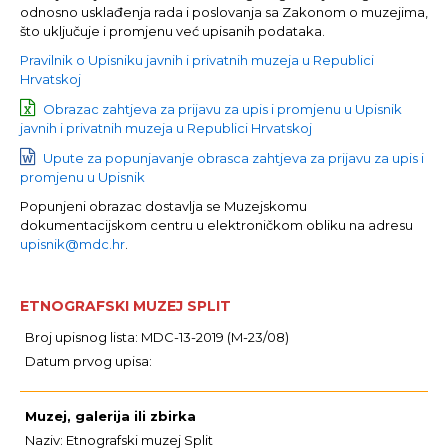
odnosno usklađenja rada i poslovanja sa Zakonom o muzejima,
što uključuje i promjenu već upisanih podataka.
Pravilnik o Upisniku javnih i privatnih muzeja u Republici
Hrvatskoj
Obrazac zahtjeva za prijavu za upis i promjenu u Upisnik
javnih i privatnih muzeja u Republici Hrvatskoj
Upute za popunjavanje obrasca zahtjeva za prijavu za upis i
promjenu u Upisnik
Popunjeni obrazac dostavlja se Muzejskomu
dokumentacijskom centru u elektroničkom obliku na adresu
upisnik@mdc.hr
.
ETNOGRAFSKI MUZEJ SPLIT
Broj upisnog lista: MDC-13-2019 (M-23/08)
Datum prvog upisa:
Muzej, galerija ili zbirka
Naziv: Etnografski muzej Split